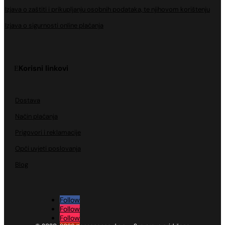
Izjava o zaštiti i prikupljanju osobnih podataka, te njihovom korištenju
Izjava o sigurnosti online plaćanja
Korisni linkovi
Dostava
Način plaćanja
Prigovori i reklamacije
Opći uvjeti poslovanja
Blog
Follow
Follow
Follow