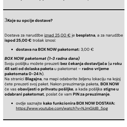
Koje su opcije dostave?
Dostava za narudžbe
iznad 25,00 €
je
besplatna
, a za narudžbe
ispod 25,00 €
trošak iznosi:
dostava na BOX NOW paketomat:
3,00 €
BOX NOW paketomat (1-3 radna dana)
Svoju pošiljku možete preuzeti
bez čekanja dostavljača
(
u roku
48 sati od dolaska paketa
u paketomat –
radno vrijeme
paketomata 0-24 h
).
Na stranici
Blagajna
, na mapi odaberite željenu lokaciju na kojoj
ćete preuzeti svoj paket. Nakon preuzimanja paketa,
BOX NOW
će vas
obavijesti o prihvatu pošiljke
, a kada pošiljka
stigne u
odabrani paketomat
, poslat će vam
PIN za preuzimanje
.
ovdje saznajte
kako funkcionira BOX NOW DOSTAVA:
https://www.youtube.com/watch?v=NJmGldB_5pg