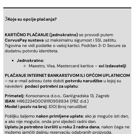
Koje su opcije plaćanja?
KARTIČNO PLAĆANJE (jednokratno)
se provodi putem
CorvusPay sustava
uz maksimalnu sigurnost i SSL zaštitu.
Trgovina ne vidi podatke o vašoj kartici. Podržan 3-D Secure za
dodatnu potvrdu identiteta.
Jednokratno
:
Maestro, Visa, Mastercard kartice –
svi izdavatelji
PLAĆANJE INTERNET BANKARSTVOM ILI OPĆOM UPLATNICOM
– na e-mail adresu ćete dobiti
potvrdu narudžbe
u kojoj su
navedeni
podaci potrebni za uplatu
:
Primatelj:
Konsonanca d.o.o., Garićgradska 13, Zagreb
IBAN
: HR6223400091110958834 (PBZ d.d.)
Model i poziv na broj
: |00| |broj narudžbe|
Pošiljku šaljemo
nakon primljene uplate
; ako je moguće isti dan,
a ako nije moguće, onda prvi sljedeći radni dan.
Uplatu je potrebno izvršiti u roku 2 radna dana
, nakon čega ne
možemo jamčiti daljnju rezervaciju odabranih proizvoda.