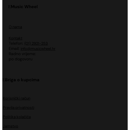
Music Wheel
O nama
Kontakt
Telefon:
(01) 2921-253
Email:
info@musicwheel.hr
Radno vrijeme:
po dogovoru
Briga o kupcima
Korisnički račun
Pravila privatnosti
Politika kolačića
Jamstvo