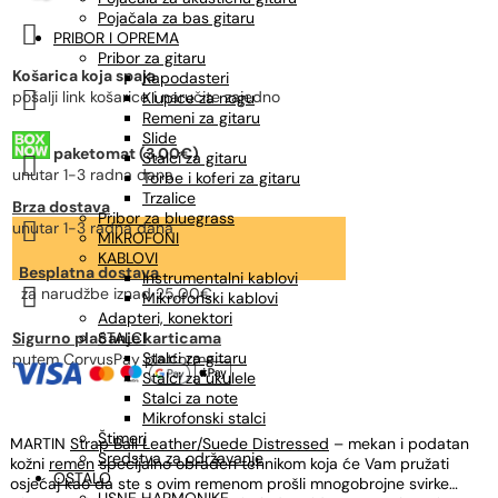
Pojačala za bas gitaru

PRIBOR I OPREMA
Pribor za gitaru
Košarica koja spaja
Kapodasteri

pošalji link košarice i naručite zajedno
Klupice za nogu
Remeni za gitaru
Slide
paketomat (3,00€)
Stalci za gitaru

unutar 1-3 radna dana
Torbe i koferi za gitaru
Trzalice
Brza dostava
Pribor za bluegrass

unutar 1-3 radna dana
MIKROFONI
KABLOVI
Besplatna dostava
Instrumentalni kablovi

za narudžbe
iznad 25,00€
Mikrofonski kablovi
Adapteri, konektori
Sigurno plaćanje karticama
STALCI
Stalci za gitaru
putem CorvusPay platforme
Stalci za ukulele
Stalci za note
Mikrofonski stalci
Štimeri
MARTIN
Strap Ball Leather/Suede Distressed
– mekan i podatan
Sredstva za održavanje
kožni
remen
specijalno obrađen tehnikom koja će Vam pružati
OSTALO
osjećaj kao da ste s ovim remenom prošli mnogobrojne svirke…