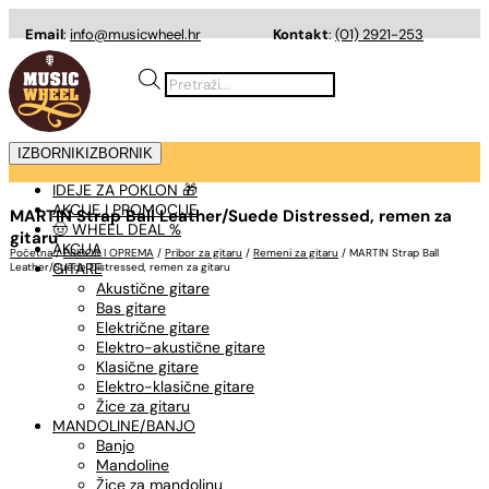
Email
:
info@musicwheel.hr
Kontakt
:
(01) 2921-253
Products
search
IZBORNIK
IZBORNIK
IDEJE ZA POKLON 🎁
AKCIJE I PROMOCIJE
MARTIN Strap Ball Leather/Suede Distressed, remen za
🤠 WHEEL DEAL %
gitaru
AKCIJA
Početna
/
PRIBOR I OPREMA
/
Pribor za gitaru
/
Remeni za gitaru
/ MARTIN Strap Ball
GITARE
Leather/Suede Distressed, remen za gitaru
Akustične gitare
Bas gitare
Električne gitare
Elektro-akustične gitare
Klasične gitare
Elektro-klasične gitare
Žice za gitaru
MANDOLINE/BANJO
Banjo
Mandoline
Žice za mandolinu