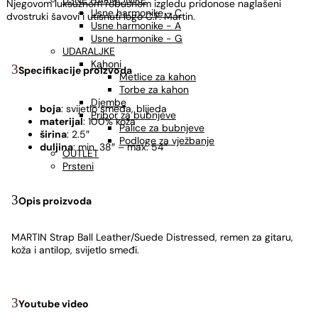
USNE HARMONIKE
Njegovom luksuznom robusnom izgledu pridonose naglašeni
Usne harmonike - C
dvostruki šavovi i utisnuti logo C.F. Martin.
Usne harmonike - A
Usne harmonike - G
UDARALJKE
Kahoni
Specifikacije proizvoda
Metlice za kahon
Torbe za kahon
Djembe
boja
: svijetlo smeđa, blijeda
Pribor za bubnjeve
materijal
: 100% koža
Palice za bubnjeve
širina
: 2.5″
Podloge za vježbanje
duljina
: min. 38″ – max. 54″
OUTLET
Prsteni
Opis proizvoda
MARTIN Strap Ball Leather/Suede Distressed, remen za gitaru,
koža i antilop, svijetlo smeđi.
Youtube video