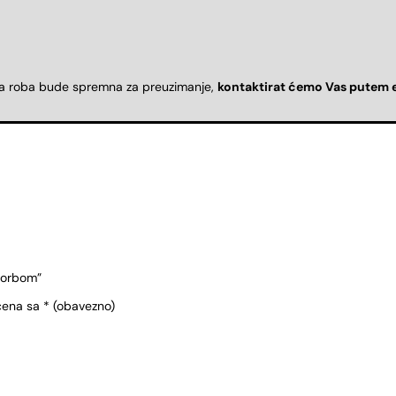
da roba bude spremna za preuzimanje,
kontaktirat ćemo Vas putem 
 torbom”
čena sa
* (obavezno)