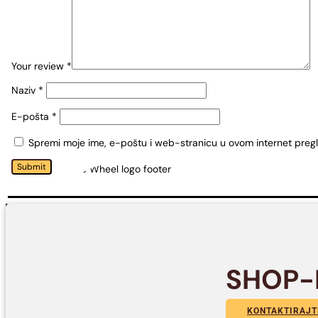
Your review
*
Naziv
*
E-pošta
*
Spremi moje ime, e-poštu i web-stranicu u ovom internet preg
Submit
SHOP-
KONTAKTIRAJT