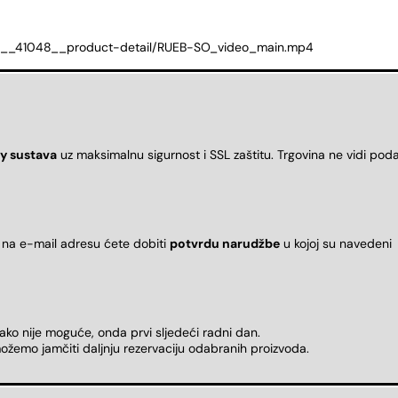
humb__41048__product-detail/RUEB-SO_video_main.mp4
y sustava
uz maksimalnu sigurnost i SSL zaštitu. Trgovina ne vidi pod
 na e-mail adresu ćete dobiti
potvrdu narudžbe
u kojoj su naveden
 ako nije moguće, onda prvi sljedeći radni dan.
ožemo jamčiti daljnju rezervaciju odabranih proizvoda.