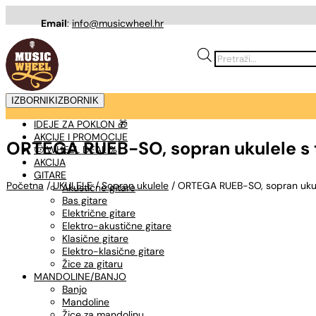
Email
:
info@musicwheel.hr
Products
search
IZBORNIK
IZBORNIK
IDEJE ZA POKLON 🎁
AKCIJE I PROMOCIJE
ORTEGA RUEB-SO, sopran ukulele s
🤠 WHEEL DEAL %
AKCIJA
GITARE
Početna
/
UKULELE
/
Sopran ukulele
/ ORTEGA RUEB-SO, sopran ukul
Akustične gitare
Bas gitare
Električne gitare
Elektro-akustične gitare
Klasične gitare
Elektro-klasične gitare
Žice za gitaru
MANDOLINE/BANJO
Banjo
Mandoline
Žice za mandolinu