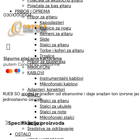
Pojačala za akustičnu gitaru
Pojačala za bas gitaru
PRIBOR I OPREMA
0301000004
Pribor za gitaru
Kapodasteri
Klupice za nogu
Remeni za gitaru
Slide
Stalci za gitaru

Torbe i koferi za gitaru
Trzalice
Sigurno plaćanje karticama
Pribor za bluegrass
putem CorvusPay platforme
MIKROFONI
KABLOVI
Instrumentalni kablovi
Mikrofonski kablovi
Adapteri, konektori
RUEB SO
model
je izrađen od ebanovine i daje snažan ton izvrsne j
STALCI
jednostavno osvojiti.
Stalci za gitaru
Stalci za ukulele
Stalci za note
Mikrofonski stalci
Specifikacije proizvoda
Štimeri
Sredstva za održavanje
OSTALO