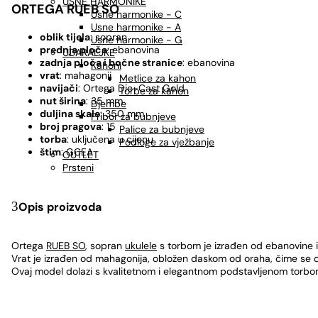
USNE HARMONIKE
ORTEGA RUEB SO
Usne harmonike - C
Usne harmonike - A
oblik tijela
: sopran
Usne harmonike - G
prednja ploča
: ebanovina
UDARALJKE
zadnja ploča i bočne stranice
: ebanovina
Kahoni
vrat
: mahagonij
Metlice za kahon
navijači
: Ortega Die-Cast Gold
Torbe za kahon
nut širina
: 35 mm
Djembe
duljina skale
: 350 mm
Pribor za bubnjeve
broj pragova
: 15
Palice za bubnjeve
torba
: uključena u cijenu
Podloge za vježbanje
štim
: GCEA
OUTLET
Prsteni
Opis proizvoda
Ortega
RUEB SO
, sopran
ukulele
s torbom je izrađen od ebanovine i
Vrat je izrađen od mahagonija, obložen daskom od oraha, čime se d
Ovaj model dolazi s kvalitetnom i elegantnom podstavljenom torbom,