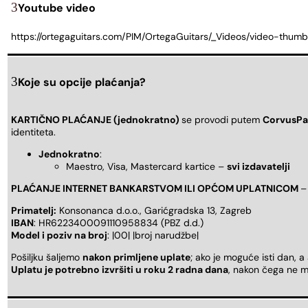
Youtube video
https://ortegaguitars.com/PIM/OrtegaGuitars/_Videos/video-t
Koje su opcije plaćanja?
KARTIČNO PLAĆANJE (jednokratno)
se provodi putem
CorvusPa
identiteta.
Jednokratno
:
Maestro, Visa, Mastercard kartice –
svi izdavatelji
PLAĆANJE INTERNET BANKARSTVOM ILI OPĆOM UPLATNICOM
–
Primatelj:
Konsonanca d.o.o., Garićgradska 13, Zagreb
IBAN
: HR6223400091110958834 (PBZ d.d.)
Model i poziv na broj
: |00| |broj narudžbe|
Pošiljku šaljemo
nakon primljene uplate
; ako je moguće isti dan, a
Uplatu je potrebno izvršiti u roku 2 radna dana
, nakon čega ne m