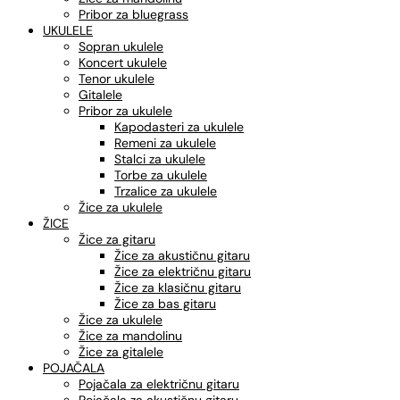
Pribor za bluegrass
UKULELE
Sopran ukulele
Koncert ukulele
Tenor ukulele
Gitalele
Pribor za ukulele
Kapodasteri za ukulele
Remeni za ukulele
Stalci za ukulele
Torbe za ukulele
Trzalice za ukulele
Žice za ukulele
ŽICE
Žice za gitaru
Žice za akustičnu gitaru
Žice za električnu gitaru
Žice za klasičnu gitaru
Žice za bas gitaru
Žice za ukulele
Žice za mandolinu
Žice za gitalele
POJAČALA
Pojačala za električnu gitaru