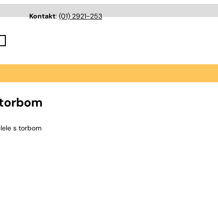
Kontakt
:
(01) 2921-253
 torbom
ele s torbom