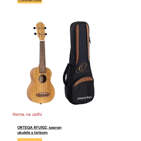
Nema na zalihi
ORTEGA RFU10Z, sopran
ukulele s torbom