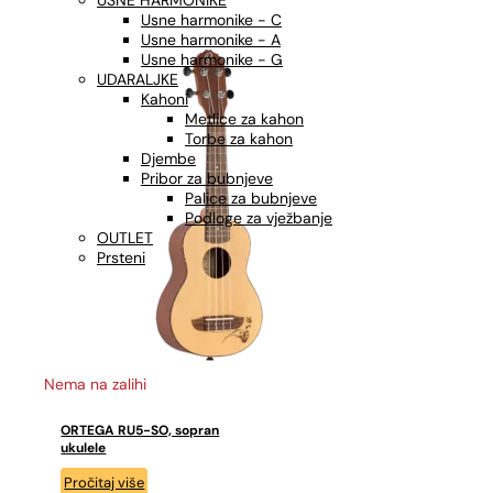
USNE HARMONIKE
Usne harmonike - C
Usne harmonike - A
Usne harmonike - G
UDARALJKE
Kahoni
Metlice za kahon
Torbe za kahon
Djembe
Pribor za bubnjeve
Palice za bubnjeve
Podloge za vježbanje
OUTLET
Prsteni
Nema na zalihi
ORTEGA RU5-SO, sopran
ukulele
Pročitaj više