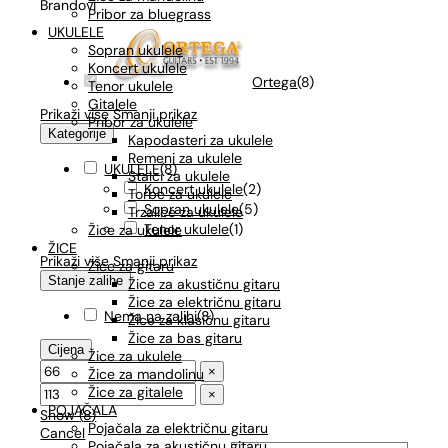
Brandovi
Pribor za bluegrass
UKULELE
Sopran ukulele
Koncert ukulele
Ortega
(
8
)
Tenor ukulele
Gitalele
Prikaži više
Smanji prikaz
Pribor za ukulele
Kategorije
Kapodasteri za ukulele
Remeni za ukulele
UKULELE
(
8
)
Stalci za ukulele
Koncert ukulele
(
2
)
Torbe za ukulele
Sopran ukulele
(
5
)
Trzalice za ukulele
Tenor ukulele
(
1
)
Žice za ukulele
ŽICE
Prikaži više
Smanji prikaz
Žice za gitaru
Stanje zalihe
Žice za akustičnu gitaru
Žice za električnu gitaru
Nema na zalihi
(
8
)
Žice za klasičnu gitaru
Žice za bas gitaru
Cijena
Žice za ukulele
×
Žice za mandolinu
Žice za gitalele
×
POJAČALA
Show
(
8
)
Pojačala za električnu gitaru
Cancel
Pojačala za akustičnu gitaru