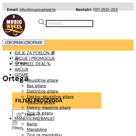
Email
:
info@musicwheel.hr
Kontakt
:
(01) 2921-253
Products
search
IZBORNIK
IZBORNIK
IDEJE ZA POKLON 🎁
AKCIJE I PROMOCIJE

Ortega
🤠 WHEEL DEAL %
AKCIJA
GITARE
Ortega
Akustične gitare
Bas gitare
Električne gitare
Elektro-akustične gitare
FILTERI PROIZVODA
Klasične gitare
Elektro-klasične gitare
Žice za gitaru
Filteri
MANDOLINE/BANJO
Banjo
Filteri
Mandoline
Žice za mandolinu