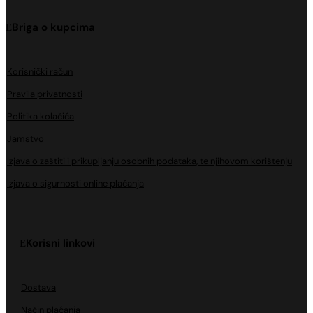
Briga o kupcima
Korisnički račun
Pravila privatnosti
Politika kolačića
Jamstvo
Izjava o zaštiti i prikupljanju osobnih podataka, te njihovom korištenju
Izjava o sigurnosti online plaćanja
Korisni linkovi
Dostava
Način plaćanja