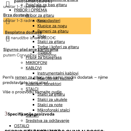
paketomat (3,00€)

Pojačala za bas gitaru
unutar 1-3 radna dana
PRIBOR I OPREMA
Brza dostava
Pribor za gitaru

unutar 1-3 radna dana
Kapodasteri
Klupice za nogu
Remeni za gitaru
Besplatna dostava
Slide

za narudžbe
iznad 25,00€
Stalci za gitaru
Torbe i koferi za gitaru
Sigurno plaćanje karticama
Trzalice
putem CorvusPay platforme
Pribor za bluegrass
MIKROFONI
KABLOVI
Instrumentalni kablovi
Perri’s
remen za gitaru
nije samo modni dodatak – njime
Mikrofonski kablovi
predstavljate i svoj stav!
Adapteri, konektori
STALCI
Više o proizvodu saznajte
ovdje
.
Stalci za gitaru
Stalci za ukulele
Stalci za note
Mikrofonski stalci
Specifikacije proizvoda
Štimeri
Sredstva za održavanje
OSTALO