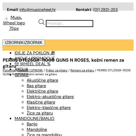
Email
:
info@musicwheel.hr
Kontakt
:
(01) 2921-253
Products
search
IZBORNIK
IZBORNIK
IDEJE ZA POKLON 🎁
AKCIJE I PROMOCIJE
PERRIS DTL25GR-11008 GUNS N ROSES, kožni remen za
🤠 WHEEL DEAL %
gitaru
AKCIJA
Početna
/
PRIBOR I OPREMA
/
Pribor za gitaru
/
Remeni za gitaru
/ PERRIS DTL25GR-11008
GITARE
GUNS N ROSES, kožni remen za gitaru
Akustične gitare
Bas gitare
Električne gitare
Elektro-akustične gitare
Klasične gitare
Elektro-klasične gitare
Žice za gitaru
MANDOLINE/BANJO
Banjo
Mandoline
Žice za mandolinu