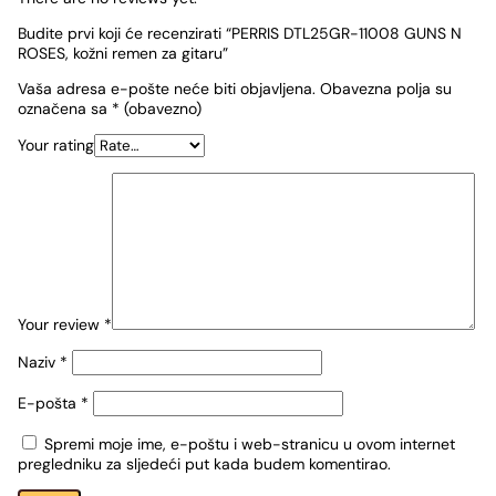
Budite prvi koji će recenzirati “PERRIS DTL25GR-11008 GUNS N
ROSES, kožni remen za gitaru”
Vaša adresa e-pošte neće biti objavljena.
Obavezna polja su
označena sa
* (obavezno)
Your rating
Your review
*
Naziv
*
E-pošta
*
Spremi moje ime, e-poštu i web-stranicu u ovom internet
pregledniku za sljedeći put kada budem komentirao.