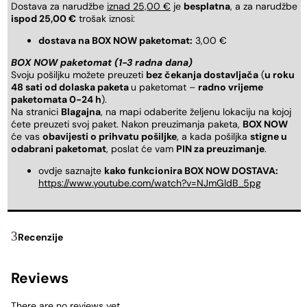
Dostava za narudžbe
iznad 25,00 €
je
besplatna
, a za narudžbe
ispod 25,00 €
trošak iznosi:
dostava na BOX NOW paketomat:
3,00 €
BOX NOW paketomat (1-3 radna dana)
Svoju pošiljku možete preuzeti
bez čekanja dostavljača
(
u roku
48 sati od dolaska paketa
u paketomat –
radno vrijeme
paketomata 0-24 h
).
Na stranici
Blagajna
, na mapi odaberite željenu lokaciju na kojoj
ćete preuzeti svoj paket. Nakon preuzimanja paketa,
BOX NOW
će vas
obavijesti o prihvatu pošiljke
, a kada pošiljka
stigne u
odabrani paketomat
, poslat će vam
PIN za preuzimanje
.
ovdje saznajte
kako funkcionira BOX NOW DOSTAVA:
https://www.youtube.com/watch?v=NJmGldB_5pg
Recenzije
Reviews
There are no reviews yet.