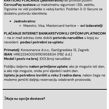
KARTIČNO PLAĆANJE (jednokratno)
se provodi putem
CorvusPay sustava
uz maksimalnu sigurnost i SSL zaštitu.
Trgovina ne vidi podatke o vašoj kartici. Podržan 3-D Secure za
dodatnu potvrdu identiteta.
Jednokratno
:
Maestro, Visa, Mastercard kartice –
svi izdavatelji
PLAĆANJE INTERNET BANKARSTVOM ILI OPĆOM UPLATNICOM
– na e-mail adresu ćete dobiti
potvrdu narudžbe
u kojoj su
navedeni
podaci potrebni za uplatu
:
Primatelj:
Konsonanca d.o.o., Garićgradska 13, Zagreb
IBAN
: HR6223400091110958834 (PBZ d.d.)
Model i poziv na broj
: |00| |broj narudžbe|
Pošiljku šaljemo
nakon primljene uplate
; ako je moguće isti dan,
a ako nije moguće, onda prvi sljedeći radni dan.
Uplatu je potrebno izvršiti u roku 2 radna dana
, nakon čega ne
možemo jamčiti daljnju rezervaciju odabranih proizvoda.
Koje su opcije dostave?