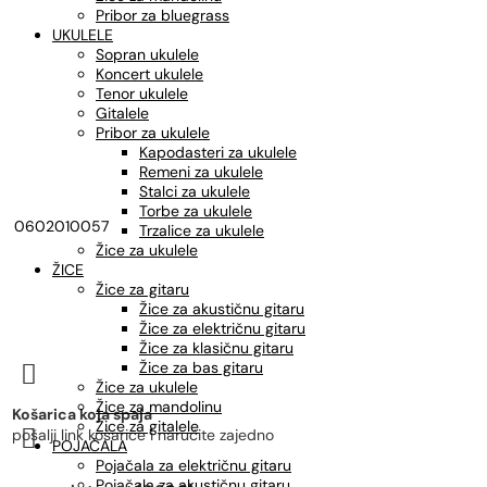
Pribor za bluegrass
UKULELE
Sopran ukulele
Koncert ukulele
Tenor ukulele
Gitalele
Pribor za ukulele
Kapodasteri za ukulele
Remeni za ukulele
Stalci za ukulele
Torbe za ukulele
0602010057
Trzalice za ukulele
Žice za ukulele
ŽICE
Žice za gitaru
Žice za akustičnu gitaru
Žice za električnu gitaru
Žice za klasičnu gitaru
Žice za bas gitaru

Žice za ukulele
Žice za mandolinu
Košarica koja spaja
Žice za gitalele

pošalji link košarice i naručite zajedno
POJAČALA
Pojačala za električnu gitaru
Pojačala za akustičnu gitaru