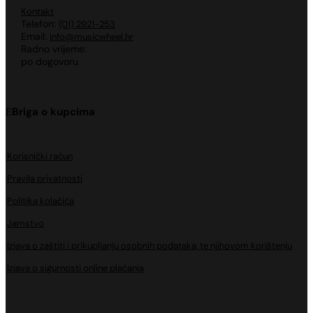
Kontakt
Telefon:
(01) 2921-253
Email:
info@musicwheel.hr
Radno vrijeme:
po dogovoru
Briga o kupcima
Korisnički račun
Pravila privatnosti
Politika kolačića
Jamstvo
Izjava o zaštiti i prikupljanju osobnih podataka, te njihovom korištenju
Izjava o sigurnosti online plaćanja