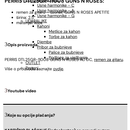
USNE HARMONIKE
PERRIS DTL25GR-11008 GUNS N ROSES:
Usne harmonike - C
Usne harmonike - A
remen za gitaru – uzorak: GUNS N ROSES APETITE
Usne harmonike - G
širina: 2,5″
UDARALJKE
materijal: koža
Kahoni
Metlice za kahon
Torbe za kahon
Djembe
Opis proizvoda
Pribor za bubnjeve
Palice za bubnjeve
Podloge za vježbanje
PERRIS DTL25GR-11008 GUNS N ROSES AC DC,
remen za gitaru
.
OUTLET
Prsteni
Više o proizvodu saznajte
ovdje
.
Youtube video
Koje su opcije plaćanja?