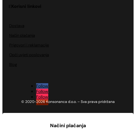
Korisni linkovi
Dostava
Način plaćanja
Prigovori i reklamacije
Opći uvjeti poslovanja
Blog
Follow
Follow
Follow
© 2020-2026 Konsonanca d.o.o. – Sva prava pridržana
Follow
Načini plaćanja