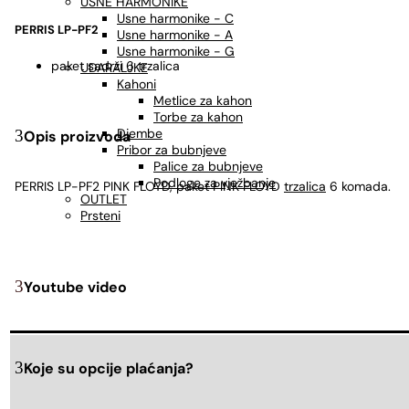
USNE HARMONIKE
Usne harmonike - C
PERRIS LP-PF2
Usne harmonike - A
Usne harmonike - G
paket sadrži 6 trzalica
UDARALJKE
Kahoni
Metlice za kahon
Torbe za kahon
Djembe
Opis proizvoda
Pribor za bubnjeve
Palice za bubnjeve
Podloge za vježbanje
PERRIS LP-PF2 PINK FLOYD, paket PINK FLOYD
trzalica
6 komada.
OUTLET
Prsteni
Youtube video
Koje su opcije plaćanja?