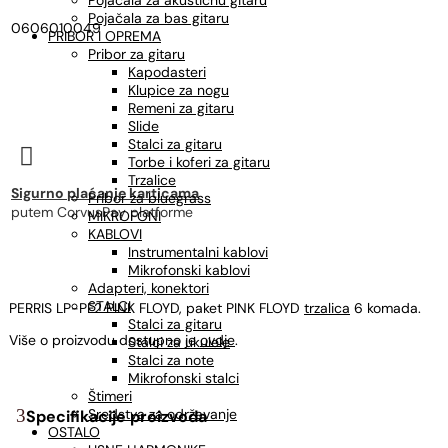
Pojačala za akustičnu gitaru
Pojačala za bas gitaru
0606010049
PRIBOR I OPREMA
Pribor za gitaru
Kapodasteri
Klupice za nogu
Remeni za gitaru
Slide
Stalci za gitaru

Torbe i koferi za gitaru
Trzalice
Sigurno plaćanje karticama
Pribor za bluegrass
putem CorvusPay platforme
MIKROFONI
KABLOVI
Instrumentalni kablovi
Mikrofonski kablovi
Adapteri, konektori
STALCI
PERRIS LP-PF2 PINK FLOYD, paket PINK FLOYD
trzalica
6 komada.
Stalci za gitaru
Više o proizvodu dostupno je
ovdje
.
Stalci za ukulele
Stalci za note
Mikrofonski stalci
Štimeri
Sredstva za održavanje
Specifikacije proizvoda
OSTALO