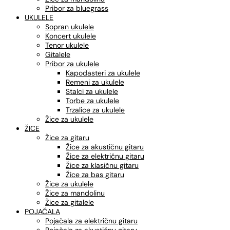
Pribor za bluegrass
UKULELE
Sopran ukulele
Koncert ukulele
Tenor ukulele
Gitalele
Pribor za ukulele
Kapodasteri za ukulele
Remeni za ukulele
Stalci za ukulele
Torbe za ukulele
Trzalice za ukulele
Žice za ukulele
ŽICE
Žice za gitaru
Žice za akustičnu gitaru
Žice za električnu gitaru
Žice za klasičnu gitaru
Žice za bas gitaru
Žice za ukulele
Žice za mandolinu
Žice za gitalele
POJAČALA
Pojačala za električnu gitaru