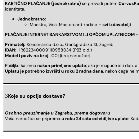
KARTIČNO PLAĆANJE (jednokratno)
se provodi putem
CorvusPa
identiteta.
Jednokratno
:
Maestro, Visa, Mastercard kartice –
svi izdavatelji
PLAĆANJE INTERNET BANKARSTVOM ILI OPĆOM UPLATNICOM
–
Primatelj:
Konsonanca d.o.o., Garićgradska 13, Zagreb
IBAN
: HR6223400091110958834 (PBZ d.d.)
Model i poziv na broj
: |00| |broj narudžbe|
Pošiljku šaljemo
nakon primljene uplate
; ako je moguće isti dan, a
Uplatu je potrebno izvršiti u roku 2 radna dana
, nakon čega ne m
Koje su opcije dostave?
Osobno preuzimanje u Zagrebu, prema dogovoru
Vaša narudžba se priprema
u roku 24 sata od vidljive uplate
. Ka