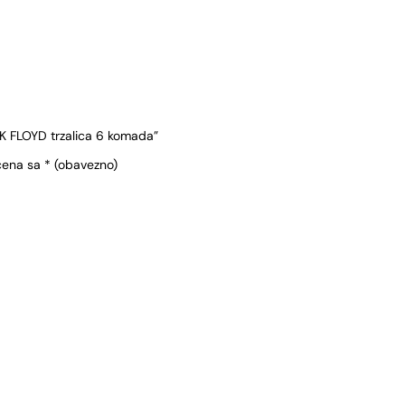
INK FLOYD trzalica 6 komada”
čena sa
* (obavezno)