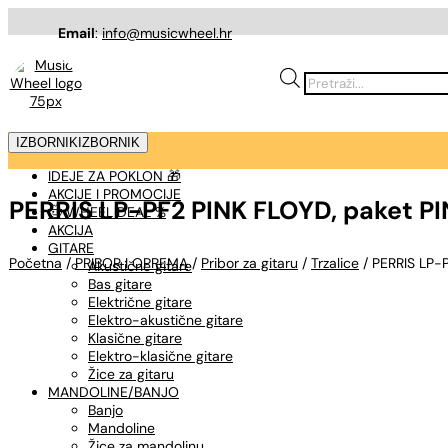
Email
:
info@musicwheel.hr
Products
search
IZBORNIK
IZBORNIK
IDEJE ZA POKLON 🎁
AKCIJE I PROMOCIJE
PERRIS LP-PF2 PINK FLOYD, paket P
🤠 WHEEL DEAL %
AKCIJA
GITARE
Početna
/
PRIBOR I OPREMA
/
Pribor za gitaru
/
Trzalice
/ PERRIS LP-P
Akustične gitare
Bas gitare
Električne gitare
Elektro-akustične gitare
Klasične gitare
Elektro-klasične gitare
Žice za gitaru
MANDOLINE/BANJO
Banjo
Mandoline
Žice za mandolinu