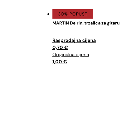
30% POPUST
MARTIN Delrin, trzalica za gitaru
Izvorna
Trenutna
cijena
cijena
0,70
€
bila
je:
je:
0,70 €.
1,00
€
1,00 €.