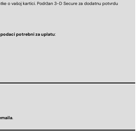
atke o vašoj kartici. Podržan 3-D Secure za dodatnu potvrdu
i
podaci potrebni za uplatu
:
emaila
.