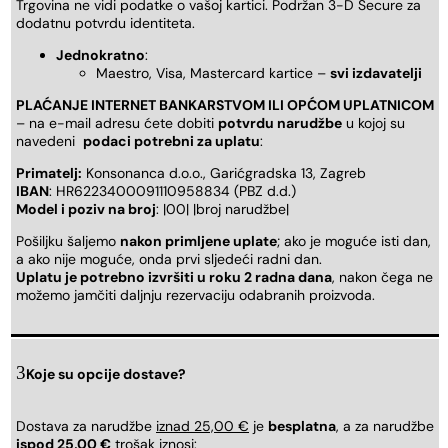
Trgovina ne vidi podatke o vašoj kartici. Podržan 3-D Secure za
dodatnu potvrdu identiteta.
Jednokratno
:
Maestro, Visa, Mastercard kartice –
svi izdavatelji
PLAĆANJE INTERNET BANKARSTVOM ILI OPĆOM UPLATNICOM
– na e-mail adresu ćete dobiti
potvrdu narudžbe
u kojoj su
navedeni
podaci potrebni za uplatu
:
Primatelj:
Konsonanca d.o.o., Garićgradska 13, Zagreb
IBAN
: HR6223400091110958834 (PBZ d.d.)
Model i poziv na broj
: |00| |broj narudžbe|
Pošiljku šaljemo
nakon primljene uplate
; ako je moguće isti dan,
a ako nije moguće, onda prvi sljedeći radni dan.
Uplatu je potrebno izvršiti u roku 2 radna dana
, nakon čega ne
možemo jamčiti daljnju rezervaciju odabranih proizvoda.
Koje su opcije dostave?
Dostava za narudžbe
iznad 25,00 €
je
besplatna
, a za narudžbe
ispod 25,00 €
trošak iznosi: