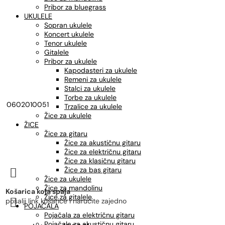
Pribor za bluegrass
UKULELE
Sopran ukulele
Koncert ukulele
Tenor ukulele
Gitalele
Pribor za ukulele
Kapodasteri za ukulele
Remeni za ukulele
Stalci za ukulele
Torbe za ukulele
0602010051
Trzalice za ukulele
Žice za ukulele
ŽICE
Žice za gitaru
Žice za akustičnu gitaru
Žice za električnu gitaru
Žice za klasičnu gitaru
Žice za bas gitaru

Žice za ukulele
Žice za mandolinu
Košarica koja spaja
Žice za gitalele

pošalji link košarice i naručite zajedno
POJAČALA
Pojačala za električnu gitaru
Pojačala za akustičnu gitaru