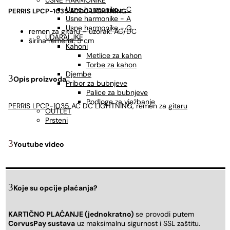
USNE HARMONIKE
Usne harmonike - C
PERRIS LPCP-1035 ACDC LIGHTNING
Usne harmonike - A
Usne harmonike - G
remen za gitaru – uzorak: AC/DC
UDARALJKE
širina remena: 5 cm
Kahoni
Metlice za kahon
Torbe za kahon
Djembe
Opis proizvoda
Pribor za bubnjeve
Palice za bubnjeve
Podloge za vježbanje
PERRIS LPCP-1035
AC DC LIGHTNING, remen za
gitaru
OUTLET
Prsteni
Youtube video
Koje su opcije plaćanja?
KARTIČNO PLAĆANJE (jednokratno)
se provodi putem
CorvusPay sustava
uz maksimalnu sigurnost i SSL zaštitu.