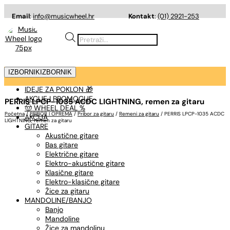
Email
:
info@musicwheel.hr
Kontakt
:
(01) 2921-253
Products
search
IZBORNIK
IZBORNIK
IDEJE ZA POKLON 🎁
AKCIJE I PROMOCIJE
PERRIS LPCP-1035 ACDC LIGHTNING, remen za gitaru
🤠 WHEEL DEAL %
Početna
/
PRIBOR I OPREMA
/
Pribor za gitaru
/
Remeni za gitaru
/ PERRIS LPCP-1035 ACDC
AKCIJA
LIGHTNING, remen za gitaru
GITARE
Akustične gitare
Bas gitare
Električne gitare
Elektro-akustične gitare
Klasične gitare
Elektro-klasične gitare
Žice za gitaru
MANDOLINE/BANJO
Banjo
Mandoline
Žice za mandolinu