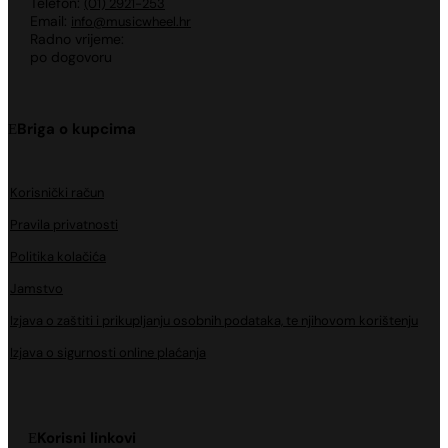
Telefon:
(01) 2921-253
Email:
info@musicwheel.hr
Radno vrijeme:
po dogovoru
Briga o kupcima
Korisnički račun
Pravila privatnosti
Politika kolačića
Jamstvo
Izjava o zaštiti i prikupljanju osobnih podataka, te njihovom korištenju
Izjava o sigurnosti online plaćanja
Korisni linkovi