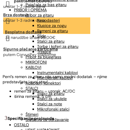
paketomat (3,00€)

Pojačala za bas gitaru
unutar 1-3 radna dana
PRIBOR I OPREMA
Brza dostava
Pribor za gitaru

unutar 1-3 radna dana
Kapodasteri
Klupice za nogu
Remeni za gitaru
Besplatna dostava
Slide

za narudžbe
iznad 25,00€
Stalci za gitaru
Torbe i koferi za gitaru
Sigurno plaćanje karticama
Trzalice
putem CorvusPay platforme
Pribor za bluegrass
MIKROFONI
KABLOVI
Instrumentalni kablovi
Perri’s remen za gitaru nije samo modni dodatak – njime
Mikrofonski kablovi
predstavljate i svoj stav!
Adapteri, konektori
STALCI
remen za gitaru – uzorak: AC/DC
Stalci za gitaru
širina remena: 5 cm
Stalci za ukulele
Stalci za note
Mikrofonski stalci
Štimeri
Specifikacije proizvoda
Sredstva za održavanje
OSTALO