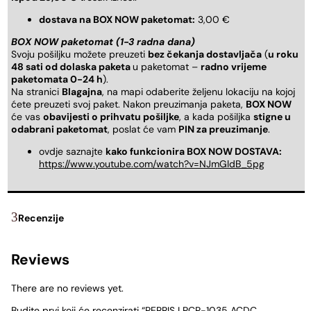
dostava na BOX NOW paketomat:
3,00 €
BOX NOW paketomat (1-3 radna dana)
Svoju pošiljku možete preuzeti
bez čekanja dostavljača
(
u roku
48 sati od dolaska paketa
u paketomat –
radno vrijeme
paketomata 0-24 h
).
Na stranici
Blagajna
, na mapi odaberite željenu lokaciju na kojoj
ćete preuzeti svoj paket. Nakon preuzimanja paketa,
BOX NOW
će vas
obavijesti o prihvatu pošiljke
, a kada pošiljka
stigne u
odabrani paketomat
, poslat će vam
PIN za preuzimanje
.
ovdje saznajte
kako funkcionira BOX NOW DOSTAVA:
https://www.youtube.com/watch?v=NJmGldB_5pg
Recenzije
Reviews
There are no reviews yet.
Budite prvi koji će recenzirati “PERRIS LPCP-1035 ACDC