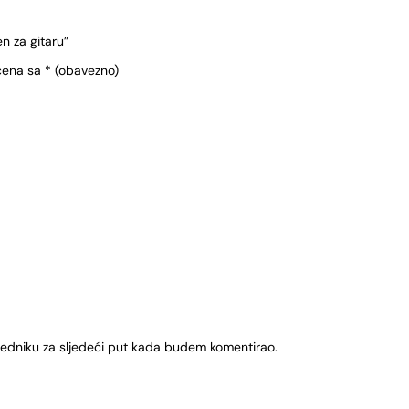
n za gitaru”
čena sa
* (obavezno)
ledniku za sljedeći put kada budem komentirao.