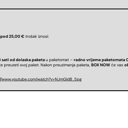
spod 25,00 €
trošak iznosi:
8 sati od dolaska paketa
u paketomat –
radno vrijeme paketomata 
ete preuzeti svoj paket. Nakon preuzimanja paketa,
BOX NOW
će vas
o
://www.youtube.com/watch?v=NJmGldB_5pg