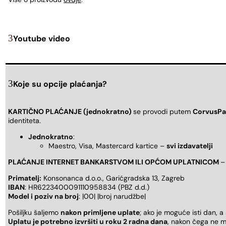
Youtube video
Koje su opcije plaćanja?
KARTIČNO PLAĆANJE (jednokratno)
se provodi putem
CorvusPa
identiteta.
Jednokratno
:
Maestro, Visa, Mastercard kartice –
svi izdavatelji
PLAĆANJE INTERNET BANKARSTVOM ILI OPĆOM UPLATNICOM
–
Primatelj:
Konsonanca d.o.o., Garićgradska 13, Zagreb
IBAN
: HR6223400091110958834 (PBZ d.d.)
Model i poziv na broj
: |00| |broj narudžbe|
Pošiljku šaljemo
nakon primljene uplate
; ako je moguće isti dan, a
Uplatu je potrebno izvršiti u roku 2 radna dana
, nakon čega ne m