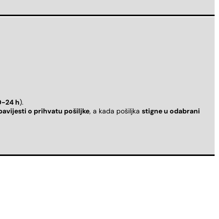
0-24 h
).
bavijesti o prihvatu pošiljke
, a kada pošiljka
stigne u odabrani