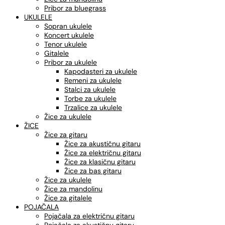
Pribor za bluegrass
UKULELE
Sopran ukulele
Koncert ukulele
Tenor ukulele
Gitalele
Pribor za ukulele
Kapodasteri za ukulele
Remeni za ukulele
Stalci za ukulele
Torbe za ukulele
Trzalice za ukulele
Žice za ukulele
ŽICE
Žice za gitaru
Žice za akustičnu gitaru
Žice za električnu gitaru
Žice za klasičnu gitaru
Žice za bas gitaru
Žice za ukulele
Žice za mandolinu
Žice za gitalele
POJAČALA
Pojačala za električnu gitaru