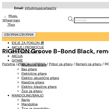
Email
:
info@musicwheel.hr
Products
search
IZBORNIK
IZBORNIK
IDEJE ZA POKLON 🎁
AKCIJE I PROMOCIJE
RIGHTON Groove B-Bond Black, reme
🤠 WHEEL DEAL %
AKCIJA
GITARE
Početna
/
PRIBOR I OPREMA
/
Pribor za gitaru
/
Remeni za gitaru
/ RI
Akustične gitare
Bas gitare
Električne gitare
Elektro-akustične gitare
Klasične gitare
Elektro-klasične gitare
Žice za gitaru
MANDOLINE/BANJO
Banjo
Mandoline
Žice za mandolinu