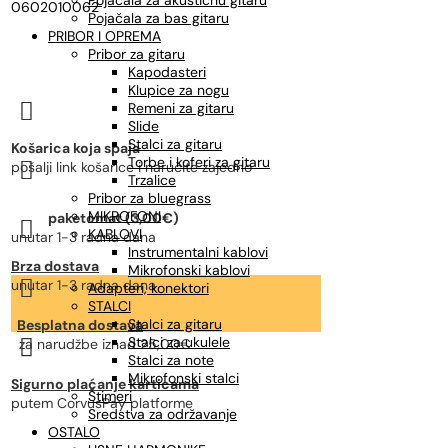
Pojačala za akustičnu gitaru
0602010062
Pojačala za bas gitaru
PRIBOR I OPREMA
Pribor za gitaru
Kapodasteri
Klupice za nogu

Remeni za gitaru
Slide
Stalci za gitaru
Košarica koja spaja
Torbe i koferi za gitaru

pošalji link košarice i naručite zajedno
Trzalice
Pribor za bluegrass
MIKROFONI
paketomat (3,00€)

KABLOVI
unutar 1-3 radna dana
Instrumentalni kablovi
Brza dostava
Mikrofonski kablovi

unutar 1-3 radna dana
Adapteri, konektori
STALCI
Stalci za gitaru
Besplatna dostava
Stalci za ukulele

za narudžbe
iznad 25,00€
Stalci za note
Mikrofonski stalci
Sigurno plaćanje karticama
Štimeri
putem CorvusPay platforme
Sredstva za održavanje
OSTALO