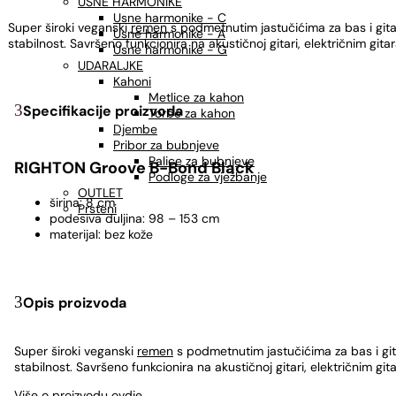
USNE HARMONIKE
Usne harmonike - C
Super široki veganski
remen
s podmetnutim jastučićima za bas i gitar
Usne harmonike - A
stabilnost. Savršeno funkcionira na akustičnoj gitari, električnim 
Usne harmonike - G
UDARALJKE
Kahoni
Metlice za kahon
Specifikacije proizvoda
Torbe za kahon
Djembe
Pribor za bubnjeve
Palice za bubnjeve
RIGHTON Groove B-Bond Black
Podloge za vježbanje
OUTLET
širina: 8 cm
Prsteni
podesiva duljina: 98 – 153 cm
materijal: bez kože
Opis proizvoda
Super široki veganski
remen
s podmetnutim jastučićima za bas i gita
stabilnost. Savršeno funkcionira na akustičnoj gitari, električnim
Više o proizvodu
ovdje
.