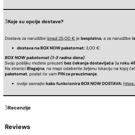
Koje su opcije dostave?
Dostava za narudžbe
iznad 25,00 €
je
besplatna
, a za narudžbe
i
dostava na BOX NOW paketomat:
3,00 €
BOX NOW paketomat (1-3 radna dana)
Svoju pošiljku možete preuzeti
bez čekanja dostavljača
(
u roku 4
Na stranici
Blagajna
, na mapi odaberite željenu lokaciju na kojoj ć
paketomat
, poslat će vam
PIN za preuzimanje
.
ovdje saznajte
kako funkcionira BOX NOW DOSTAVA:
https
Recenzije
Reviews