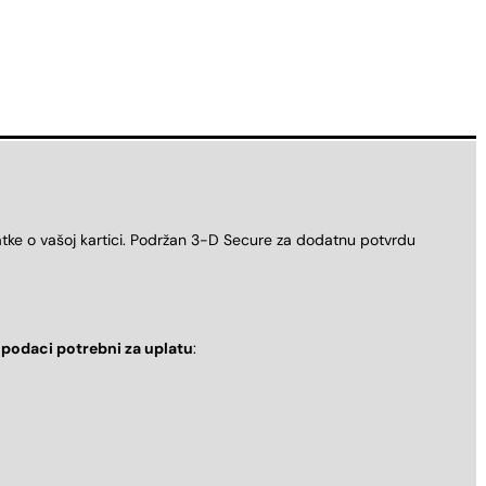
atke o vašoj kartici. Podržan 3-D Secure za dodatnu potvrdu
i
podaci potrebni za uplatu
: