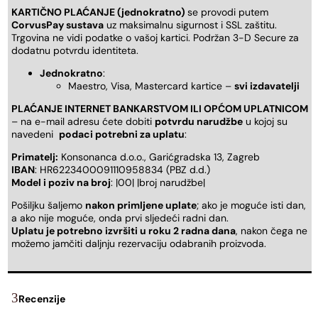
KARTIČNO PLAĆANJE (jednokratno)
se provodi putem
CorvusPay sustava
uz maksimalnu sigurnost i SSL zaštitu.
Trgovina ne vidi podatke o vašoj kartici. Podržan 3-D Secure za
dodatnu potvrdu identiteta.
Jednokratno
:
Maestro, Visa, Mastercard kartice –
svi izdavatelji
PLAĆANJE INTERNET BANKARSTVOM ILI OPĆOM UPLATNICOM
– na e-mail adresu ćete dobiti
potvrdu narudžbe
u kojoj su
navedeni
podaci potrebni za uplatu
:
Primatelj:
Konsonanca d.o.o., Garićgradska 13, Zagreb
IBAN
: HR6223400091110958834 (PBZ d.d.)
Model i poziv na broj
: |00| |broj narudžbe|
Pošiljku šaljemo
nakon primljene uplate
; ako je moguće isti dan,
a ako nije moguće, onda prvi sljedeći radni dan.
Uplatu je potrebno izvršiti u roku 2 radna dana
, nakon čega ne
možemo jamčiti daljnju rezervaciju odabranih proizvoda.
Recenzije