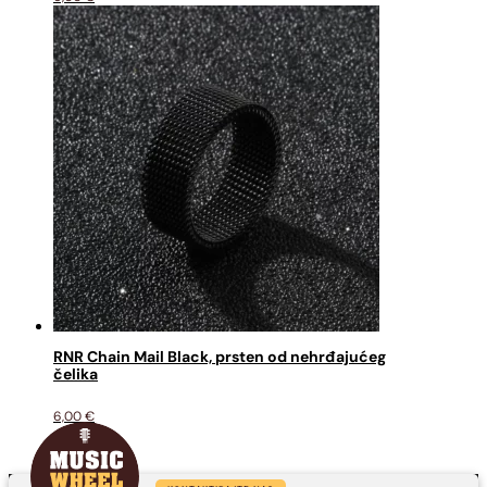
RNR Chain Mail Black, prsten od nehrđajućeg
čelika
6,00
€