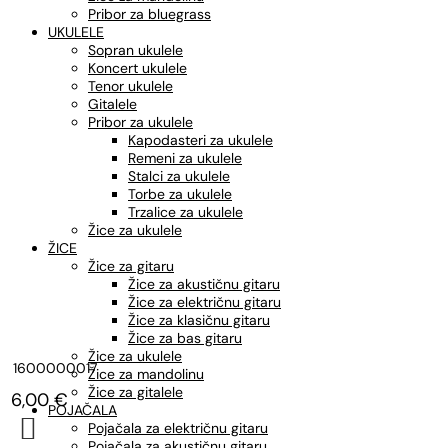
Pribor za bluegrass
UKULELE
Sopran ukulele
Koncert ukulele
Tenor ukulele
Gitalele
Pribor za ukulele
Kapodasteri za ukulele
Remeni za ukulele
Stalci za ukulele
Torbe za ukulele
Trzalice za ukulele
Žice za ukulele
ŽICE
Žice za gitaru
Žice za akustičnu gitaru
Žice za električnu gitaru
Žice za klasičnu gitaru
Žice za bas gitaru
Žice za ukulele
1600000017
Žice za mandolinu
Žice za gitalele
6,00
€
POJAČALA

Pojačala za električnu gitaru
Pojačala za akustičnu gitaru