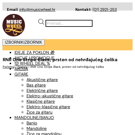
Email
:
info@musicwheel.hr
Kontakt
:
(01) 2921-253
Products
search
IZBORNIK
IZBORNIK
IDEJE ZA POKLON 🎁
AKCIJE I PROMOCIJE
RNR One Stripe Black, prsten od nehrđajućeg čelika
🤠 WHEEL DEAL %
Početna
/
Prsteni
/ RNR One Stripe Black, prsten od nehrđajućeg čelika
AKCIJA
GITARE
Akustične gitare
Bas gitare
Električne gitare
Elektro-akustične gitare
Klasične gitare
Elektro-klasične gitare
Žice za gitaru
MANDOLINE/BANJO
Banjo
Mandoline
Žice za mandolinu