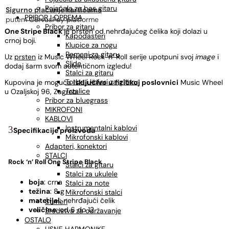
Pojačala za bas gitaru
Sigurno plaćanje karticama
PRIBOR I OPREMA
putem CorvusPay platforme
Pribor za gitaru
One Stripe Black
je prsten od nehrđajućeg čelika koji dolazi u
Kapodasteri
crnoj boji.
Klupice za nogu
Remeni za gitaru
Uz
prsten
iz Music Wheel Rock ‘n’ Roll serije upotpuni svoj
image
i
Slide
dodaj šarm svom autentičnom izgledu!
Stalci za gitaru
Torbe i koferi za gitaru
Kupovina je moguća
isključivo u
fizičkoj poslovnici
Music Wheel
Trzalice
u Ozaljskoj 96, Zagreb.
Pribor za bluegrass
MIKROFONI
KABLOVI
Instrumentalni kablovi
Specifikacije proizvoda
Mikrofonski kablovi
Adapteri, konektori
STALCI
Rock ‘n’ Roll
One Stripe Black
Stalci za gitaru
Stalci za ukulele
boja
: crna
Stalci za note
težina
: 8 g
Mikrofonski stalci
materijal
: nehrđajući čelik
Štimeri
veličine
: od 6 do 12
Sredstva za održavanje
OSTALO