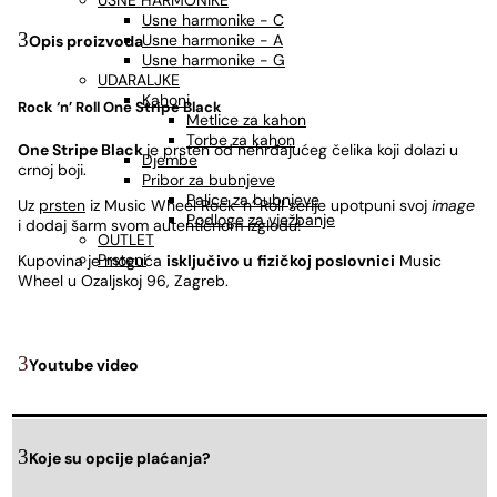
USNE HARMONIKE
Usne harmonike - C
Usne harmonike - A
Opis proizvoda
Usne harmonike - G
UDARALJKE
Kahoni
Rock ‘n’ Roll
One Stripe Black
Metlice za kahon
Torbe za kahon
One Stripe Black
je prsten od nehrđajućeg čelika koji dolazi u
Djembe
crnoj boji.
Pribor za bubnjeve
Palice za bubnjeve
Uz
prsten
iz Music Wheel Rock ‘n’ Roll serije upotpuni svoj
image
Podloge za vježbanje
i dodaj šarm svom autentičnom izgledu!
OUTLET
Prsteni
Kupovina je moguća
isključivo u
fizičkoj poslovnici
Music
Wheel u Ozaljskoj 96, Zagreb.
Youtube video
Koje su opcije plaćanja?