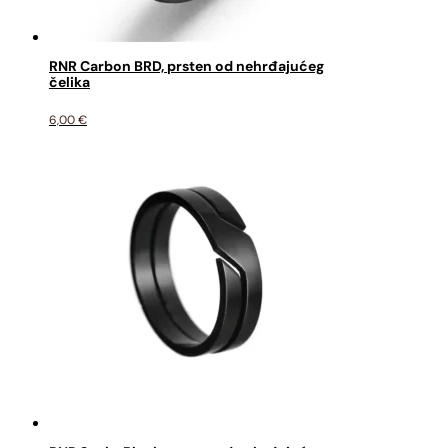
RNR Carbon BRD, prsten od nehrđajućeg
čelika
6,00
€