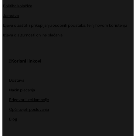
Politika kolačića
Jamstvo
Izjava o zaštiti i prikupljanju osobnih podataka, te njihovom korištenju
Izjava o sigurnosti online plaćanja
Korisni linkovi
Dostava
Način plaćanja
Prigovori i reklamacije
Opći uvjeti poslovanja
Blog