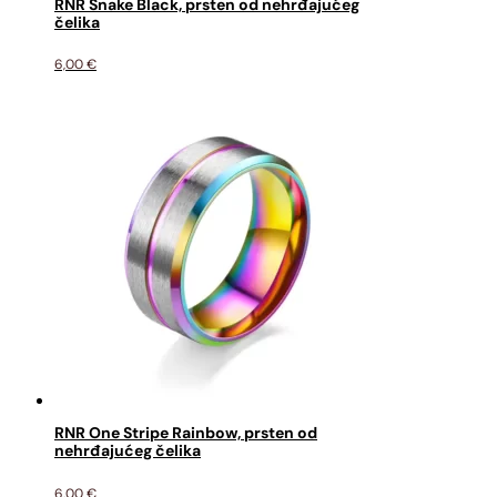
RNR Snake Black, prsten od nehrđajućeg
čelika
6,00
€
RNR One Stripe Rainbow, prsten od
nehrđajućeg čelika
6,00
€