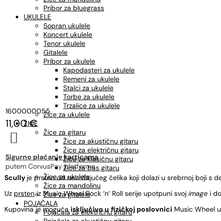
Pribor za bluegrass
UKULELE
Sopran ukulele
Koncert ukulele
Tenor ukulele
Gitalele
Pribor za ukulele
Kapodasteri za ukulele
Remeni za ukulele
Stalci za ukulele
Torbe za ukulele
Trzalice za ukulele
1600000055
Žice za ukulele
11,00
€
ŽICE
Žice za gitaru

Žice za akustičnu gitaru
Žice za električnu gitaru
Sigurno plaćanje karticama
Žice za klasičnu gitaru
putem CorvusPay platforme
Žice za bas gitaru
Žice za ukulele
Scully
je prsten od nehrđajućeg čelika koji dolazi u srebrnoj boji s d
Žice za mandolinu
Uz
prsten
iz Music Wheel Rock ‘n’ Roll serije upotpuni svoj
image
i d
Žice za gitalele
POJAČALA
Kupovina je moguća
isključivo u
fizičkoj poslovnici
Music Wheel u 
Pojačala za električnu gitaru