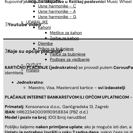
USNE HARMONIKE
Kupovina je moguća
isključivo u
fizičkoj poslovnici
Music Wheel u
Usne harmonike - C
Usne harmonike - A
Usne harmonike - G
UDARALJKE
Youtube video
Kahoni
Metlice za kahon
Torbe za kahon
Djembe
Pribor za bubnjeve
Koje su opcije plaćanja?
Palice za bubnjeve
Podloge za vježbanje
OUTLET
KARTIČNO PLAĆANJE (jednokratno)
se provodi putem
CorvusPa
Prsteni
identiteta.
Jednokratno
:
Maestro, Visa, Mastercard kartice –
svi izdavatelji
PLAĆANJE INTERNET BANKARSTVOM ILI OPĆOM UPLATNICOM
–
Primatelj:
Konsonanca d.o.o., Garićgradska 13, Zagreb
IBAN
: HR6223400091110958834 (PBZ d.d.)
Model i poziv na broj
: |00| |broj narudžbe|
Pošiljku šaljemo
nakon primljene uplate
; ako je moguće isti dan, a
Uplatu je potrebno izvršiti u roku 2 radna dana
, nakon čega ne m