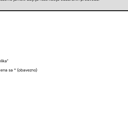
lika”
čena sa
* (obavezno)