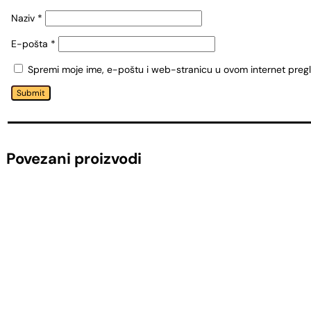
Naziv
*
E-pošta
*
Spremi moje ime, e-poštu i web-stranicu u ovom internet preg
Submit
Povezani proizvodi