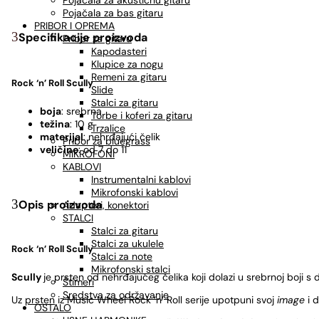
Pojačala za akustičnu gitaru
Pojačala za bas gitaru
PRIBOR I OPREMA
Specifikacije proizvoda
Pribor za gitaru
Kapodasteri
Klupice za nogu
Remeni za gitaru
Rock ‘n’ Roll
Scully
Slide
Stalci za gitaru
boja
: srebrna
Torbe i koferi za gitaru
težina
: 10 g
Trzalice
materijal
: nehrđajući čelik
Pribor za bluegrass
veličine
: od 7 do 11
MIKROFONI
KABLOVI
Instrumentalni kablovi
Mikrofonski kablovi
Opis proizvoda
Adapteri, konektori
STALCI
Stalci za gitaru
Stalci za ukulele
Rock ‘n’ Roll
Scully
Stalci za note
Mikrofonski stalci
Scully
je prsten od nehrđajućeg čelika koji dolazi u srebrnoj boji s 
Štimeri
Sredstva za održavanje
Uz
prsten
iz Music Wheel Rock ‘n’ Roll serije upotpuni svoj
image
i 
OSTALO