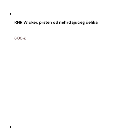
RNR Wicker, prsten od nehrđajućeg čelika
6,00
€