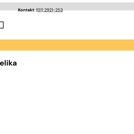
Kontakt
:
(01) 2921-253
elika