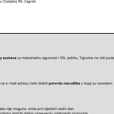
 Ozaljskoj 96, Zagreb.
y sustava
uz maksimalnu sigurnost i SSL zaštitu. Trgovina ne vidi pod
 na e-mail adresu ćete dobiti
potvrdu narudžbe
u kojoj su naveden
 ako nije moguće, onda prvi sljedeći radni dan.
ožemo jamčiti daljnju rezervaciju odabranih proizvoda.