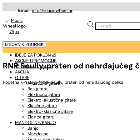
Email
:
info@musicwheel.hr
Products
search
IZBORNIK
IZBORNIK
IDEJE ZA POKLON 🎁
AKCIJE I PROMOCIJE
RNR Scully, prsten od nehrđajućeg č
🤠 WHEEL DEAL %
AKCIJA
GITARE
Početna
/
Prsteni
/ RNR Scully, prsten od nehrđajućeg čelika
Akustične gitare
Bas gitare
Električne gitare
Elektro-akustične gitare
Klasične gitare
Elektro-klasične gitare
Žice za gitaru
MANDOLINE/BANJO
Banjo
Mandoline
Žice za mandolinu