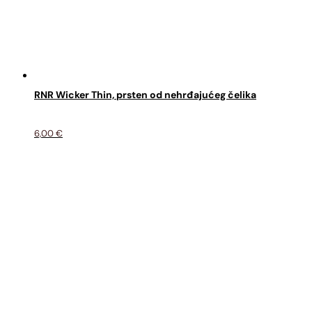
RNR Wicker Thin, prsten od nehrđajućeg čelika
6,00
€