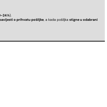
0-24 h
).
bavijesti o prihvatu pošiljke
, a kada pošiljka
stigne u odabrani