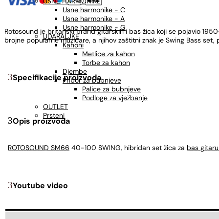
USNE HARMONIKE
Usne harmonike - C
Usne harmonike - A
Usne harmonike - G
Rotosound je britanski brand gitarskih i bas žica koji se pojavio 1950
UDARALJKE
brojne popularne muzičare, a njihov zaštitni znak je Swing Bass set, p
Kahoni
Metlice za kahon
Torbe za kahon
Djembe
Specifikacije proizvoda
Pribor za bubnjeve
Palice za bubnjeve
Podloge za vježbanje
OUTLET
Prsteni
Opis proizvoda
ROTOSOUND SM66
40-100 SWING, hibridan set žica za
bas gitar
Youtube video