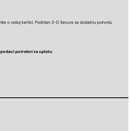
atke o vašoj kartici. Podržan 3-D Secure za dodatnu potvrdu
i
podaci potrebni za uplatu
: