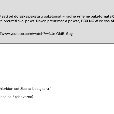
8 sati od dolaska paketa
u paketomat –
radno vrijeme paketomata 
ete preuzeti svoj paket. Nakon preuzimanja paketa,
BOX NOW
će vas
o
://www.youtube.com/watch?v=NJmGldB_5pg
bridan set žica za bas gitaru ”
čena sa
* (obavezno)