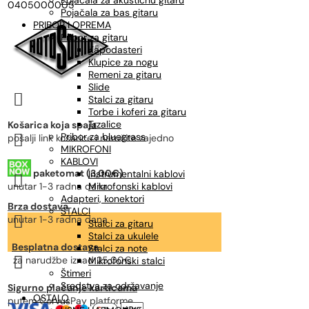
Pojačala za akustičnu gitaru
0405000005
Pojačala za bas gitaru
PRIBOR I OPREMA
Pribor za gitaru
Kapodasteri
Klupice za nogu
Remeni za gitaru
Slide

Stalci za gitaru
Torbe i koferi za gitaru
Trzalice
Košarica koja spaja
Pribor za bluegrass

pošalji link košarice i naručite zajedno
MIKROFONI
KABLOVI
paketomat (3,00€)
Instrumentalni kablovi

unutar 1-3 radna dana
Mikrofonski kablovi
Adapteri, konektori
Brza dostava
STALCI

unutar 1-3 radna dana
Stalci za gitaru
Stalci za ukulele
Besplatna dostava
Stalci za note

za narudžbe
iznad 25,00€
Mikrofonski stalci
Štimeri
Sredstva za održavanje
Sigurno plaćanje karticama
OSTALO
putem CorvusPay platforme