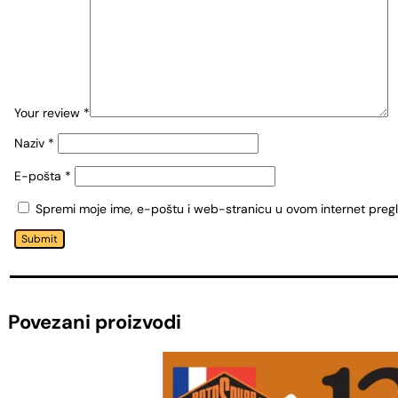
Your review
*
Naziv
*
E-pošta
*
Spremi moje ime, e-poštu i web-stranicu u ovom internet preg
Submit
Povezani proizvodi