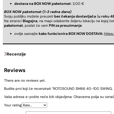
dostava na BOX NOW paketomat:
3,00 €
BOX NOW paketomat (1-3 radna dana)
Svoju pošiljku možete preuzeti
bez čekanja dostavljača
(
u roku 4
Na stranici
Blagajna
, na mapi odaberite željenu lokaciju na kojoj ć
paketomat
, poslat će vam
PIN za preuzimanje
.
ovdje saznajte
kako funkcionira BOX NOW DOSTAVA:
https
Recenzije
Reviews
There are no reviews yet.
Budite prvi koji će recenzirati “ROTOSOUND SM66 40-100 SWING, hi
Vaša adresa e-pošte neće biti objavljena.
Obavezna polja su ozna
Your rating