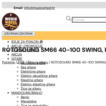
Email
:
info@musicwheel.hr
Products
search
IZBORNIK
IZBORNIK
IDEJE ZA POKLON 🎁
AKCIJE I PROMOCIJE
ROTOSOUND SM66 40-100 SWING, hib
🤠 WHEEL DEAL %
AKCIJA
GITARE
Početna
/
ŽICE
/
Žice za gitaru
/ ROTOSOUND SM66 40-100 SWING, hi
Akustične gitare
Bas gitare
Električne gitare
Elektro-akustične gitare
Klasične gitare
Elektro-klasične gitare
Žice za gitaru
MANDOLINE/BANJO
Banjo
Mandoline
Žice za mandolinu