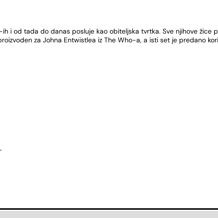
-ih i od tada do danas posluje kao obiteljska tvrtka. Sve njihove žice pr
roizvoden za Johna Entwistlea iz The Who-a, a isti set je predano koris
u