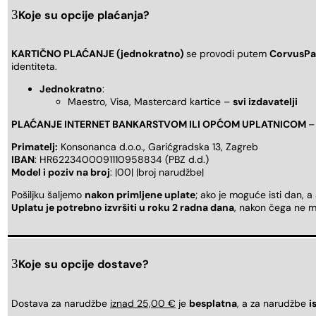
Koje su opcije plaćanja?
KARTIČNO PLAĆANJE (jednokratno)
se provodi putem
CorvusPa
identiteta.
Jednokratno
:
Maestro, Visa, Mastercard kartice –
svi izdavatelji
PLAĆANJE INTERNET BANKARSTVOM ILI OPĆOM UPLATNICOM
–
Primatelj:
Konsonanca d.o.o., Garićgradska 13, Zagreb
IBAN
: HR6223400091110958834 (PBZ d.d.)
Model i poziv na broj
: |00| |broj narudžbe|
Pošiljku šaljemo
nakon primljene uplate
; ako je moguće isti dan, a
Uplatu je potrebno izvršiti u roku 2 radna dana
, nakon čega ne m
Koje su opcije dostave?
Dostava za narudžbe
iznad 25,00 €
je
besplatna
, a za narudžbe
i