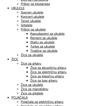
Pribor za bluegrass
UKULELE
Sopran ukulele
Koncert ukulele
Tenor ukulele
Gitalele
Pribor za ukulele
Kapodasteri za ukulele
Remeni za ukulele
Stalci za ukulele
Torbe za ukulele
Trzalice za ukulele
Žice za ukulele
ŽICE
Žice za gitaru
Žice za akustičnu gitaru
Žice za električnu gitaru
Žice za klasičnu gitaru
Žice za bas gitaru
Žice za ukulele
Žice za mandolinu
Žice za gitalele
POJAČALA
Pojačala za električnu gitaru