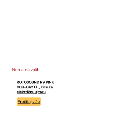
Nema na zalihi
ROTOSOUND R9 PINK
009-042 EL., žice za
električnu gitaru
Pročitaj više