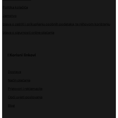
Politika kolačića
Jamstvo
Izjava o zaštiti i prikupljanju osobnih podataka, te njihovom korištenju
Izjava o sigurnosti online plaćanja
Korisni linkovi
Dostava
Način plaćanja
Prigovori i reklamacije
Opći uvjeti poslovanja
Blog