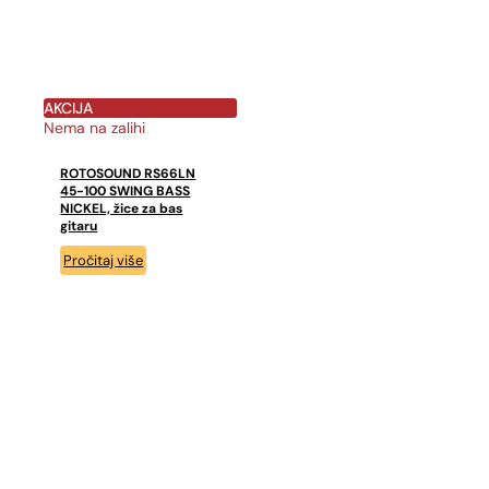
AKCIJA
Nema na zalihi
ROTOSOUND RS66LN
45-100 SWING BASS
NICKEL, žice za bas
gitaru
Pročitaj više