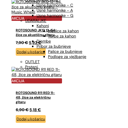
USNE HARMONIKE
Usne harmonike - C
Usne harmonike - A
Usne harmonike - G
AKCIJA
UDARALJKE
Kahoni
ROTOSOUND JK12 12-54,
Metlice za kahon
žice za akustičnu gitaru
Torbe za kahon
Djembe
Izvorna
Trenutna
7,90
€
5,93
€
Pribor za bubnjeve
cijena
cijena
Palice za bubnjeve
Dodaj u košaricu
bila
je:
Podloge za vježbanje
je:
5,93 €.
OUTLET
7,90 €.
Prsteni
AKCIJA
ROTOSOUND R11 RED 11-
48, žice za električnu
gitaru
Izvorna
Trenutna
6,90
€
5,18
€
cijena
cijena
Dodaj u košaricu
bila
je:
je:
5,18 €.