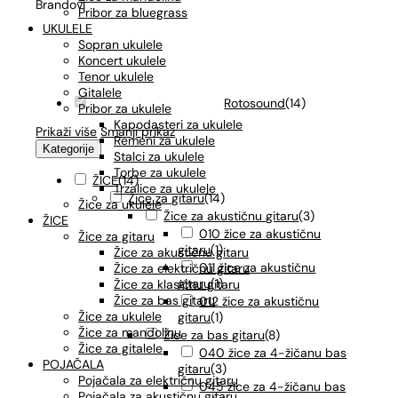
Brandovi
Pribor za bluegrass
UKULELE
Sopran ukulele
Koncert ukulele
Tenor ukulele
Gitalele
Rotosound
(
14
)
Pribor za ukulele
Kapodasteri za ukulele
Prikaži više
Smanji prikaz
Remeni za ukulele
Kategorije
Stalci za ukulele
Torbe za ukulele
ŽICE
(
14
)
Trzalice za ukulele
Žice za gitaru
(
14
)
Žice za ukulele
Žice za akustičnu gitaru
(
3
)
ŽICE
010 žice za akustičnu
Žice za gitaru
gitaru
(
1
)
Žice za akustičnu gitaru
011 žice za akustičnu
Žice za električnu gitaru
gitaru
(
1
)
Žice za klasičnu gitaru
Žice za bas gitaru
012 žice za akustičnu
Žice za ukulele
gitaru
(
1
)
Žice za mandolinu
Žice za bas gitaru
(
8
)
Žice za gitalele
040 žice za 4-žičanu bas
POJAČALA
gitaru
(
3
)
Pojačala za električnu gitaru
045 žice za 4-žičanu bas
Pojačala za akustičnu gitaru