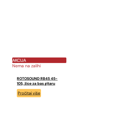
AKCIJA
Nema na zalihi
ROTOSOUND RB45 45-
105, žice za bas gitaru
Pročitaj više