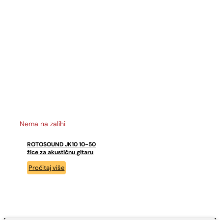
Nema na zalihi
ROTOSOUND JK10 10-50
žice za akustičnu gitaru
Pročitaj više