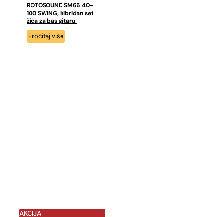
ROTOSOUND SM66 40-
100 SWING, hibridan set
žica za bas gitaru
Pročitaj više
AKCIJA