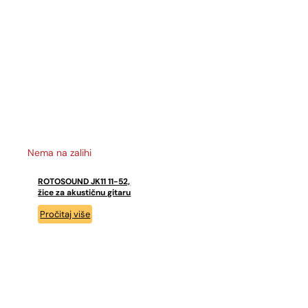
Nema na zalihi
ROTOSOUND JK11 11-52,
žice za akustičnu gitaru
Pročitaj više