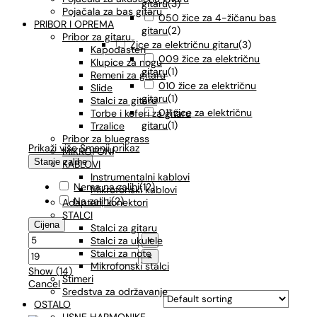
gitaru
(
3
)
Pojačala za bas gitaru
050 žice za 4-žičanu bas
PRIBOR I OPREMA
gitaru
(
2
)
Pribor za gitaru
Žice za električnu gitaru
(
3
)
Kapodasteri
009 žice za električnu
Klupice za nogu
gitaru
(
1
)
Remeni za gitaru
010 žice za električnu
Slide
gitaru
(
1
)
Stalci za gitaru
011 žice za električnu
Torbe i koferi za gitaru
gitaru
(
1
)
Trzalice
Pribor za bluegrass
Prikaži više
Smanji prikaz
MIKROFONI
Stanje zalihe
KABLOVI
Instrumentalni kablovi
Nema na zalihi
(
12
)
Mikrofonski kablovi
Na zalihi
(
2
)
Adapteri, konektori
STALCI
Cijena
Stalci za gitaru
Stalci za ukulele
×
Stalci za note
×
Mikrofonski stalci
Show
(
14
)
Štimeri
Cancel
Sredstva za održavanje
OSTALO