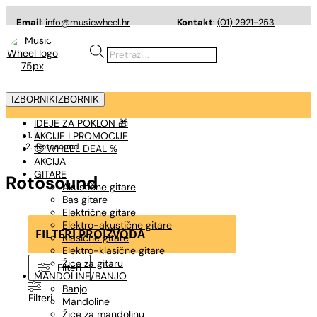
Email
:
info@musicwheel.hr
Kontakt
:
(01) 2921-253
Products
search
IZBORNIK
IZBORNIK
IDEJE ZA POKLON 🎁
AKCIJE I PROMOCIJE

Rotosound
🤠 WHEEL DEAL %
AKCIJA
GITARE
Rotosound
Akustične gitare
Bas gitare
Električne gitare
Elektro-akustične gitare
FILTERI PROIZVODA
Klasične gitare
Elektro-klasične gitare
Žice za gitaru
Filteri
MANDOLINE/BANJO
Banjo
Filteri
Mandoline
Žice za mandolinu