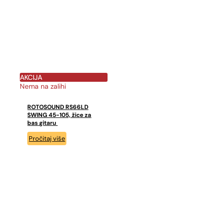
AKCIJA
Nema na zalihi
ROTOSOUND RS66LD
SWING 45-105, žice za
bas gitaru
Pročitaj više