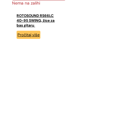
Nema na zalihi
ROTOSOUND RS66LC
40-95 SWING, žice za
bas gitaru
Pročitaj više