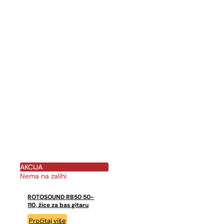
6,90 €.
AKCIJA
Nema na zalihi
ROTOSOUND RB50 50-
110, žice za bas gitaru
Pročitaj više