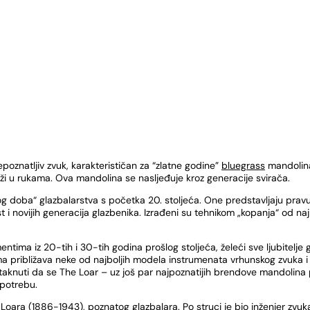
poznatljiv zvuk, karakterističan za “zlatne godine”
bluegrass
mandolina
ži u rukama. Ova mandolina se nasljeđuje kroz generacije svirača.
og doba“ glazbalarstva s početka 20. stoljeća. One predstavljaju pravu
 i novijih generacija glazbenika. Izrađeni su tehnikom „kopanja“ od na
ima iz 20-tih i 30-tih godina prošlog stoljeća, želeći sve ljubitelje g
jima približava neke od najboljih modela instrumenata vrhunskog zvuka i
staknuti da se The Loar – uz još par najpoznatijih brendove mandolina 
upotrebu.
 Loara (1886-1943), poznatog glazbalara. Po struci je bio inženjer zvu