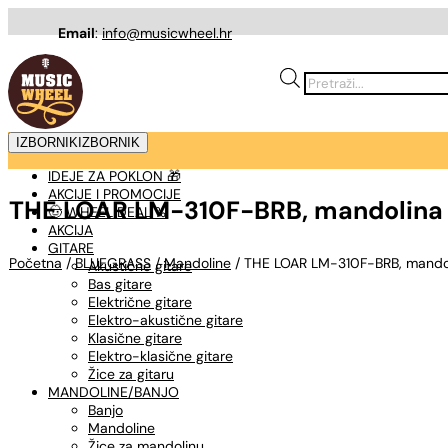
Email
:
info@musicwheel.hr
Products
search
IZBORNIK
IZBORNIK
IDEJE ZA POKLON 🎁
AKCIJE I PROMOCIJE
THE LOAR LM-310F-BRB, mandolina 
🤠 WHEEL DEAL %
AKCIJA
GITARE
Početna
/
BLUEGRASS
/
Mandoline
/ THE LOAR LM-310F-BRB, mandoli
Akustične gitare
Bas gitare
Električne gitare
Elektro-akustične gitare
Klasične gitare
Elektro-klasične gitare
Žice za gitaru
MANDOLINE/BANJO
Banjo
Mandoline
Žice za mandolinu