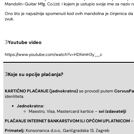
Mandolin-Guitar Mfg. Co.Ltd. i kojem je ustupio svoje ime za naziv 
Ono što je najvažnije spomenuti kod ovih mandolina je činjenica da
zvuk.
Youtube video
https://www.youtube.com/watch?v=HDhimH3y__c
Koje su opcije plaćanja?
KARTIČNO PLAĆANJE (jednokratno)
se provodi putem
CorvusPa
identiteta.
Jednokratno
:
Maestro, Visa, Mastercard kartice –
svi izdavatelji
PLAĆANJE INTERNET BANKARSTVOM ILI OPĆOM UPLATNICOM
–
Primatelj:
Konsonanca d.o.o., Garićgradska 13, Zagreb