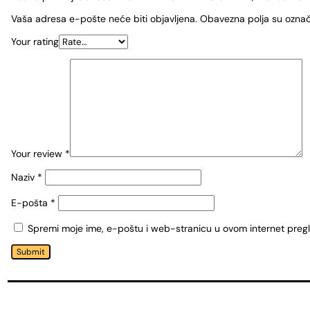
Vaša adresa e-pošte neće biti objavljena.
Obavezna polja su ozna
Your rating
Your review
*
Naziv
*
E-pošta
*
Spremi moje ime, e-poštu i web-stranicu u ovom internet preg
Submit