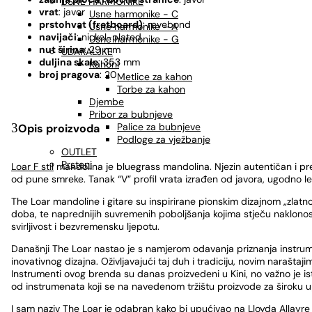
USNE HARMONIKE
vrat
: javor
Usne harmonike - C
prstohvat (fretboard)
: revebond
Usne harmonike - A
navijači
: nickel-plated
Usne harmonike - G
nut širina
: 29 mm
UDARALJKE
duljina skale
: 353 mm
Kahoni
broj pragova
: 20
Metlice za kahon
Torbe za kahon
Djembe
Pribor za bubnjeve
Palice za bubnjeve
Opis proizvoda
Podloge za vježbanje
OUTLET
Prsteni
Loar F stil
mandolina je bluegrass mandolina. Njezin autentičan i pre
od pune smreke. Tanak “V” profil vrata izrađen od javora, ugodno le
The Loar mandoline i gitare su inspirirane pionskim dizajnom „zlatn
doba, te naprednijih suvremenih poboljšanja kojima stječu naklonost
svirljivost i bezvremensku ljepotu.
Današnji The Loar nastao je s namjerom odavanja priznanja instrument
inovativnog dizajna. Oživljavajući taj duh i tradiciju, novim narašta
Instrumenti ovog brenda su danas proizvedeni u Kini, no važno je i
od instrumenata koji se na navedenom tržištu proizvode za široku 
I sam naziv The Loar je odabran kako bi upućivao na Lloyda Allayre