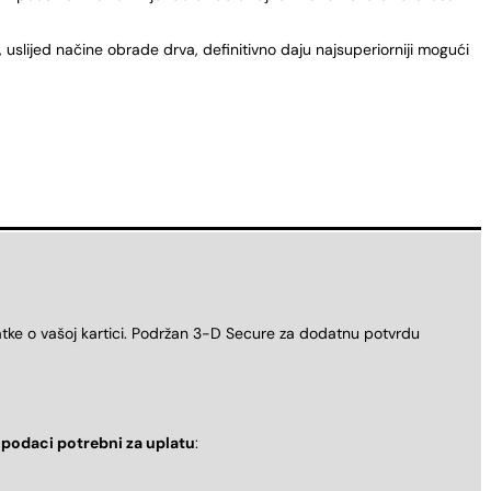
uslijed načine obrade drva, definitivno daju najsuperiorniji mogući
atke o vašoj kartici. Podržan 3-D Secure za dodatnu potvrdu
i
podaci potrebni za uplatu
: