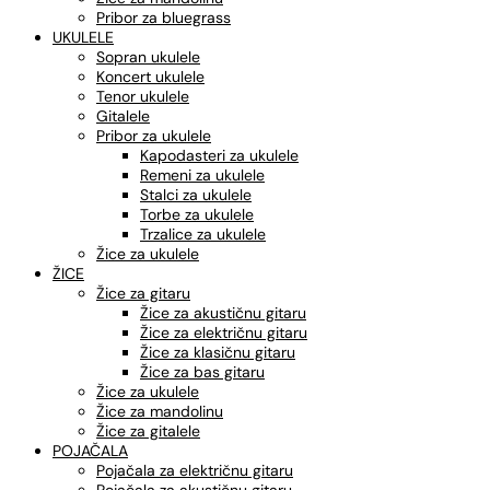
Pribor za bluegrass
UKULELE
Sopran ukulele
Koncert ukulele
Tenor ukulele
Gitalele
Pribor za ukulele
Kapodasteri za ukulele
Remeni za ukulele
Stalci za ukulele
Torbe za ukulele
Trzalice za ukulele
Žice za ukulele
ŽICE
Žice za gitaru
Žice za akustičnu gitaru
Žice za električnu gitaru
Žice za klasičnu gitaru
Žice za bas gitaru
Žice za ukulele
Žice za mandolinu
Žice za gitalele
POJAČALA
Pojačala za električnu gitaru