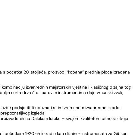
 s početka 20. stoljeća, proizvodi “kopana” prednja ploča izrađena
 kombinaciju izvanrednih majstorskih vještina i klasičnog dizajna tog
jboljih sorta drva što Loarovim instrumentima daje vrhunski zvuk,
lazbe podsjetiti ili upoznati s tim vremenom izvanredne izrade i
 prepoznatljivog izgleda.
proizvedenih na Dalekom Istoku – svojom kvalitetom bitno razlikuje
ka i početkom 1920-ih je radio kao dizajner instrumenata za Gibson