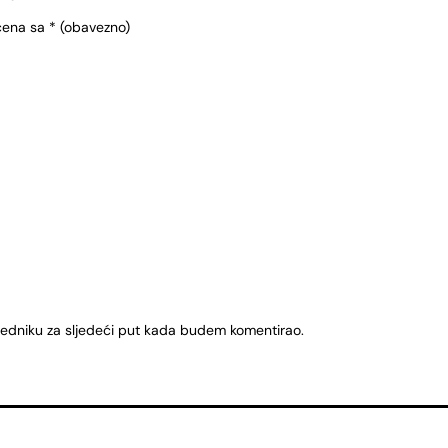
čena sa
* (obavezno)
ledniku za sljedeći put kada budem komentirao.