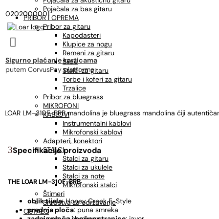
Pojačala za akustičnu gitaru
Pojačala za bas gitaru
0202000001
PRIBOR I OPREMA
Pribor za gitaru
Kapodasteri

Klupice za nogu
Remeni za gitaru
Sigurno plaćanje karticama
Slide
putem CorvusPay platforme
Stalci za gitaru
Torbe i koferi za gitaru
Trzalice
Pribor za bluegrass
MIKROFONI
LOAR LM-310F-BRB mandolina je bluegrass mandolina čiji autentičan 
KABLOVI
Instrumentalni kablovi
Mikrofonski kablovi
Adapteri, konektori
STALCI
Specifikacije proizvoda
Stalci za gitaru
Stalci za ukulele
Stalci za note
THE LOAR LM-310F-BRB
Mikrofonski stalci
Štimeri
oblik tijela
: Honey Creek F-Style
Sredstva za održavanje
prednja ploča
: puna smreka
OSTALO
zadnja ploča i bočne stranice
: javor