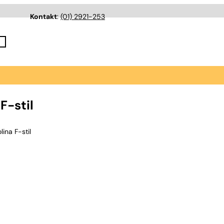
Kontakt
:
(01) 2921-253
F-stil
na F-stil