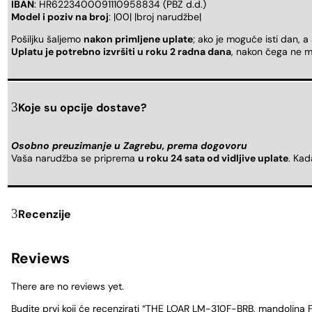
IBAN
: HR6223400091110958834 (PBZ d.d.)
Model i poziv na broj
: |00| |broj narudžbe|
Pošiljku šaljemo
nakon primljene uplate
; ako je moguće isti dan, a
Uplatu je potrebno izvršiti u roku 2 radna dana
, nakon čega ne m
Koje su opcije dostave?
Osobno preuzimanje u Zagrebu, prema dogovoru
Vaša narudžba se priprema
u roku 24 sata od vidljive uplate
. Ka
Recenzije
Reviews
There are no reviews yet.
Budite prvi koji će recenzirati “THE LOAR LM-310F-BRB, mandolina F-