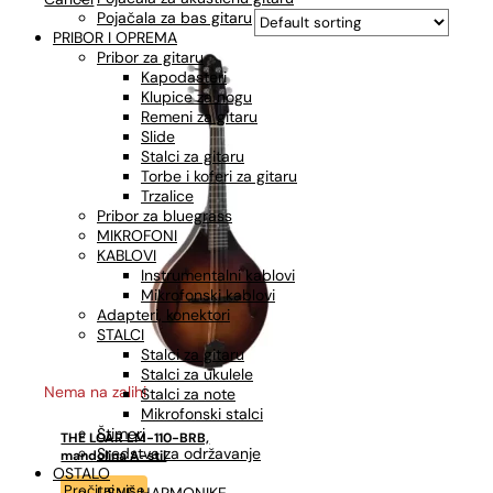
Pojačala za bas gitaru
PRIBOR I OPREMA
Pribor za gitaru
Kapodasteri
Klupice za nogu
Remeni za gitaru
Slide
Stalci za gitaru
Torbe i koferi za gitaru
Trzalice
Pribor za bluegrass
MIKROFONI
KABLOVI
Instrumentalni kablovi
Mikrofonski kablovi
Adapteri, konektori
STALCI
Stalci za gitaru
Stalci za ukulele
Nema na zalihi
Stalci za note
Mikrofonski stalci
Štimeri
THE LOAR LM-110-BRB,
Sredstva za održavanje
mandolina A-stil
OSTALO
Pročitaj više