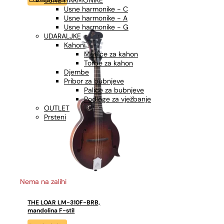
USNE HARMONIKE
Usne harmonike - C
Usne harmonike - A
Usne harmonike - G
UDARALJKE
Kahoni
Metlice za kahon
Torbe za kahon
Djembe
Pribor za bubnjeve
Palice za bubnjeve
Podloge za vježbanje
OUTLET
Prsteni
Nema na zalihi
THE LOAR LM-310F-BRB,
mandolina F-stil