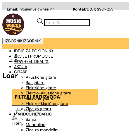
Email
:
info@musicwheel.hr
Kontakt
:
(01) 2921-253
Products
search
IZBORNIK
IZBORNIK
IDEJE ZA POKLON 🎁
AKCIJE I PROMOCIJE

Loar
🤠 WHEEL DEAL %
AKCIJA
GITARE
Loar
Akustične gitare
Bas gitare
Električne gitare
Elektro-akustične gitare
FILTERI PROIZVODA
Klasične gitare
Elektro-klasične gitare
Žice za gitaru
Filteri
MANDOLINE/BANJO
Banjo
Filteri
Mandoline
Žice za mandolinu