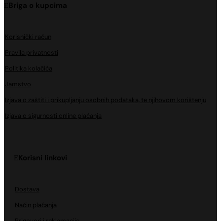
Briga o kupcima
Korisnički račun
Pravila privatnosti
Politika kolačića
Jamstvo
Izjava o zaštiti i prikupljanju osobnih podataka, te njihovom korištenju
Izjava o sigurnosti online plaćanja
Korisni linkovi
Dostava
Način plaćanja
Prigovori i reklamacije