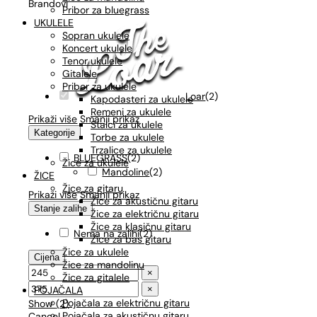
Brandovi
Pribor za bluegrass
UKULELE
Sopran ukulele
Koncert ukulele
Tenor ukulele
Gitalele
Pribor za ukulele
Loar
(
2
)
Kapodasteri za ukulele
Remeni za ukulele
Prikaži više
Smanji prikaz
Stalci za ukulele
Kategorije
Torbe za ukulele
Trzalice za ukulele
BLUEGRASS
(
2
)
Žice za ukulele
Mandoline
(
2
)
ŽICE
Žice za gitaru
Prikaži više
Smanji prikaz
Žice za akustičnu gitaru
Stanje zalihe
Žice za električnu gitaru
Žice za klasičnu gitaru
Nema na zalihi
(
2
)
Žice za bas gitaru
Žice za ukulele
Cijena
Žice za mandolinu
×
Žice za gitalele
×
POJAČALA
Pojačala za električnu gitaru
Show
(
2
)
Pojačala za akustičnu gitaru
Cancel