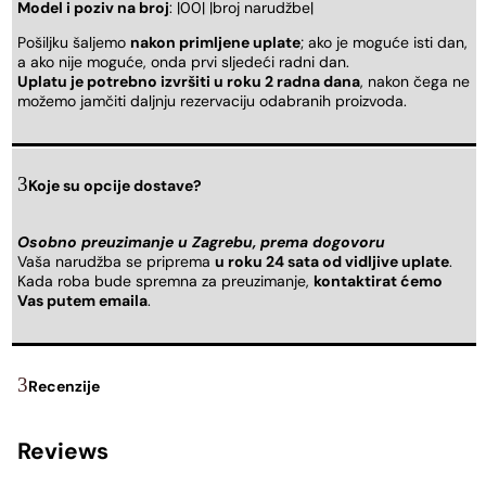
Model i poziv na broj
: |00| |broj narudžbe|
Pošiljku šaljemo
nakon primljene uplate
; ako je moguće isti dan,
a ako nije moguće, onda prvi sljedeći radni dan.
Uplatu je potrebno izvršiti u roku 2 radna dana
, nakon čega ne
možemo jamčiti daljnju rezervaciju odabranih proizvoda.
Koje su opcije dostave?
Osobno preuzimanje u Zagrebu, prema dogovoru
Vaša narudžba se priprema
u roku 24 sata od vidljive uplate
.
Kada roba bude spremna za preuzimanje,
kontaktirat ćemo
Vas putem emaila
.
Recenzije
Reviews