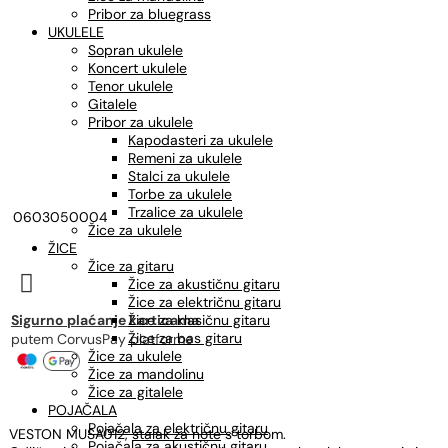
Pribor za bluegrass
UKULELE
Sopran ukulele
Koncert ukulele
Tenor ukulele
Gitalele
Pribor za ukulele
Kapodasteri za ukulele
Remeni za ukulele
Stalci za ukulele
Torbe za ukulele
Trzalice za ukulele
0603050004
Žice za ukulele
ŽICE
Žice za gitaru

Žice za akustičnu gitaru
Žice za električnu gitaru
Sigurno plaćanje karticama
Žice za klasičnu gitaru
Žice za bas gitaru
putem CorvusPay platforme
Žice za ukulele
Žice za mandolinu
Žice za gitalele
POJAČALA
Pojačala za električnu gitaru
VESTON MUSA012,
stalak za note
s torbom.
Pojačala za akustičnu gitaru