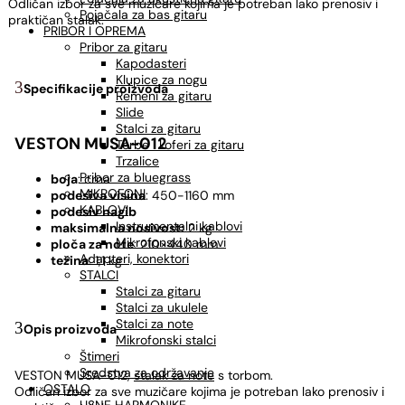
Odličan izbor za sve muzičare kojima je potreban lako prenosiv i
Pojačala za bas gitaru
praktičan stalak.
PRIBOR I OPREMA
Pribor za gitaru
Kapodasteri
Klupice za nogu
Specifikacije proizvoda
Remeni za gitaru
Slide
Stalci za gitaru
VESTON MUSA-012
Torbe i koferi za gitaru
Trzalice
Pribor za bluegrass
boja
: crna
MIKROFONI
podesiva visina
: 450-1160 mm
KABLOVI
podesiv nagib
Instrumentalni kablovi
maksimalna nosivost:
2 kg
Mikrofonski kablovi
ploča za note
: 210×440 mm
Adapteri, konektori
težina
: 1,1 kg
STALCI
Stalci za gitaru
Stalci za ukulele
Stalci za note
Opis proizvoda
Mikrofonski stalci
Štimeri
Sredstva za održavanje
VESTON MUSA-012,
stalak za note
s torbom.
OSTALO
Odličan izbor za sve muzičare kojima je potreban lako prenosiv i