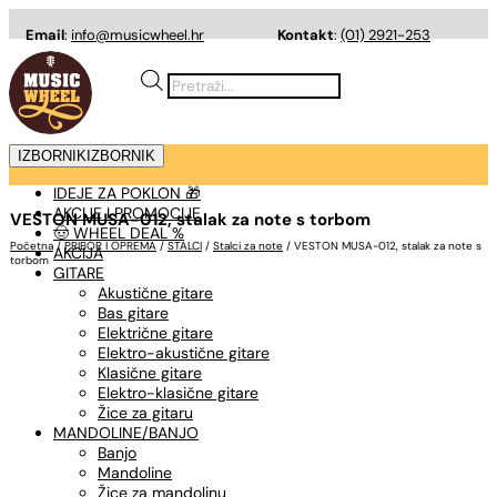
Email
:
info@musicwheel.hr
Kontakt
:
(01) 2921-253
Products
search
IZBORNIK
IZBORNIK
IDEJE ZA POKLON 🎁
AKCIJE I PROMOCIJE
VESTON MUSA-012, stalak za note s torbom
🤠 WHEEL DEAL %
Početna
/
PRIBOR I OPREMA
/
STALCI
/
Stalci za note
/ VESTON MUSA-012, stalak za note s
AKCIJA
torbom
GITARE
Akustične gitare
Bas gitare
Električne gitare
Elektro-akustične gitare
Klasične gitare
Elektro-klasične gitare
Žice za gitaru
MANDOLINE/BANJO
Banjo
Mandoline
Žice za mandolinu