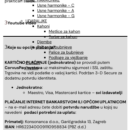
USNE HARMONIKE
praktičan stalak.
Usne harmonike - C
Usne harmonike - A
Usne harmonike - G
UDARALJKE
Youtube video
Kahoni
Metlice za kahon
Torbe za kahon
Djembe
Pribor za bubnjeve
Koje su opcije plaćanja?
Palice za bubnjeve
Podloge za vježbanje
KARTIČNO PLAĆANJE (jednokratno)
se provodi putem
OUTLET
CorvusPay sustava
uz maksimalnu sigurnost i SSL zaštitu.
Prsteni
Trgovina ne vidi podatke o vašoj kartici. Podržan 3-D Secure za
dodatnu potvrdu identiteta.
Jednokratno
:
Maestro, Visa, Mastercard kartice –
svi izdavatelji
PLAĆANJE INTERNET BANKARSTVOM ILI OPĆOM UPLATNICOM
– na e-mail adresu ćete dobiti
potvrdu narudžbe
u kojoj su
navedeni
podaci potrebni za uplatu
:
Primatelj:
Konsonanca d.o.o., Garićgradska 13, Zagreb
IBAN
: HR6223400091110958834 (PBZ d.d.)