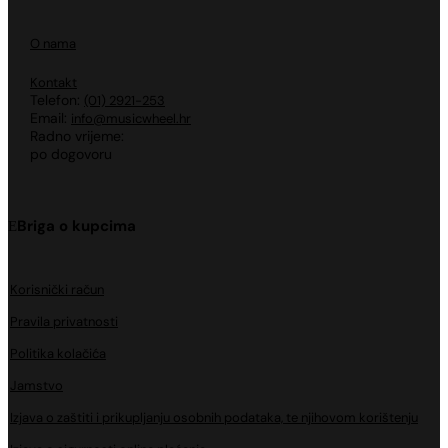
O nama
Kontakt
Telefon:
(01) 2921-253
Email:
info@musicwheel.hr
Radno vrijeme:
po dogovoru
Briga o kupcima
Korisnički račun
Pravila privatnosti
Politika kolačića
Jamstvo
Izjava o zaštiti i prikupljanju osobnih podataka, te njihovom korištenju