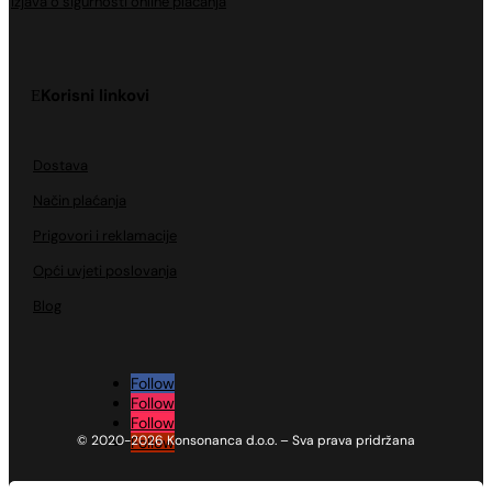
Izjava o sigurnosti online plaćanja
Korisni linkovi
Dostava
Način plaćanja
Prigovori i reklamacije
Opći uvjeti poslovanja
Blog
Follow
Follow
Follow
© 2020-2026 Konsonanca d.o.o. – Sva prava pridržana
Follow