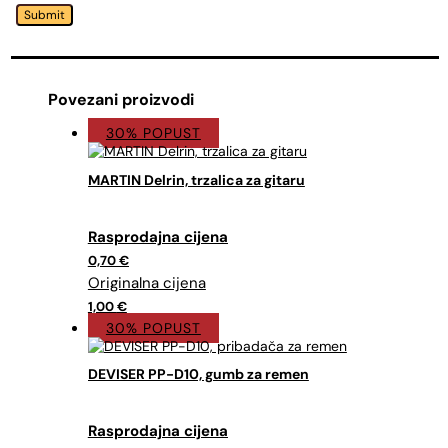
Submit
Povezani proizvodi
30% POPUST
MARTIN Delrin, trzalica za gitaru
Izvorna
Trenutna
cijena
cijena
0,70
€
bila
je:
je:
0,70 €.
1,00 €.
1,00
€
30% POPUST
DEVISER PP-D10, gumb za remen
Izvorna
Trenutna
cijena
cijena