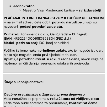
Jednokratno
:
Maestro, Visa, Mastercard kartice –
svi izdavatelji
PLAĆANJE INTERNET BANKARSTVOM ILI OPĆOM UPLATNICOM
– na e-mail adresu ćete dobiti
potvrdu narudžbe
u kojoj su
navedeni
podaci potrebni za uplatu
:
Primatelj:
Konsonanca d.o.o., Garićgradska 13, Zagreb
IBAN
: HR6223400091110958834 (PBZ d.d.)
Model i poziv na broj
: |00| |broj narudžbe|
Pošiljku šaljemo
nakon primljene uplate
; ako je moguće isti dan,
a ako nije moguće, onda prvi sljedeći radni dan.
Uplatu je potrebno izvršiti u roku 2 radna dana
, nakon čega ne
možemo jamčiti daljnju rezervaciju odabranih proizvoda.
Koje su opcije dostave?
Osobno preuzimanje u Zagrebu, prema dogovoru
Vaša narudžba se priprema
u roku 24 sata od vidljive uplate
.
Kada roba bude spremna za preuzimanje,
kontaktirat ćemo