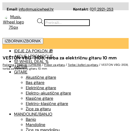
Email
:
info@musicwheel.hr
Kontakt
:
(01) 2921-253
Products
search
IZBORNIK
IZBORNIK
IDEJE ZA POKLON 🎁
AKCIJE I PROMOCIJE
VESTON VBG-3108, torba za električnu gitaru 10 mm
🤠 WHEEL DEAL %
Početna
/
PRIBOR I OPREMA
/
Pribor za gitaru
/
Torbe i koferi za gitaru
/ VESTON VBG-3108,
AKCIJA
torba za električnu gitaru 10 mm
GITARE
Akustične gitare
Bas gitare
Električne gitare
Elektro-akustične gitare
Klasične gitare
Elektro-klasične gitare
Žice za gitaru
MANDOLINE/BANJO
Banjo
Mandoline
Žice za mandolinu