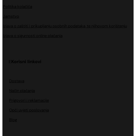
Politika kolačića
Jamstvo
Izjava o zaštiti i prikupljanju osobnih podataka, te njihovom korištenju
Izjava o sigurnosti online plaćanja
Korisni linkovi
Dostava
Način plaćanja
Prigovori i reklamacije
Opći uvjeti poslovanja
Blog