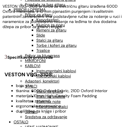
Pojačala za bas gitaru
VESTON VBG-3108 je torba za električnu gitaru izrađena 600D
PRIBOR I OPREMA
Oxford materijala, s 10 mm pjenastim punjenjem i kvalitetnim
Pribor za gitaru
patentnim zatvaračem. Ima podstavljene ručke za nošenje u ruci i
Kapodasteri
naramenice za jednostavno nošenje na leđima te dva dodatna
Klupice za nogu
džepa za pribor za gitaru i knjige.
Remeni za gitaru
Slide
Stalci za gitaru
Torbe i koferi za gitaru
Trzalice
Pribor za bluegrass
Specifikacije proizvoda
MIKROFONI
KABLOVI
Instrumentalni kablovi
VESTON VBG-3108:
Mikrofonski kablovi
Adapteri, konektori
boja: siva
STALCI
tkanina: 600D Oxford Fabric, 210D Oxford Interior
Stalci za gitaru
materijal: 10mm High-Density Foam Padding
Stalci za ukulele
kvalitetan zatvarač
Stalci za note
ergonomske naramenice
Mikrofonski stalci
dupli džep za knjige i pribor
Štimeri
Sredstva za održavanje
OSTALO