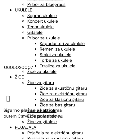
Pribor za bluegrass
UKULELE
Sopran ukulele
Koncert ukulele
Tenor ukulele
Gitalele
Pribor za ukulele
Kapodasteri za ukulele
Remeni za ukulele
Stalci za ukulele
Torbe za ukulele
Trzalice za ukulele
0605020007
Žice za ukulele
ŽICE
Žice za gitaru
Žice za akustičnu gitaru
Žice za električnu gitaru

Žice za klasičnu gitaru
Žice za bas gitaru
Sigurno plaćanje karticama
Žice za ukulele
putem CorvusPay platforme
Žice za mandolinu
Žice za gitalele
POJAČALA
Pojačala za električnu gitaru
Pojačala za akustičnu gitaru