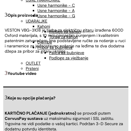
USNE HARMONIKE
Usne harmonike - C
Usne harmonike - A
Opis proizvoda
Usne harmonike - G
UDARALJKE
Kahoni
VESTON VBG-3108 je
torba za električnu gitaru
izrađena 600D
Metlice za kahon
Oxford materijala, s 10 mm pjenastim punjenjem i kvalitetnim
Torbe za kahon
patentnim zatvaračem. Ima podstavljene ručke za nošenje u ruci
Djembe
i naramenice za jednostavno nošenje na leđima te dva dodatna
Pribor za bubnjeve
džepa za pribor za gitaru i knjige.
Palice za bubnjeve
Podloge za vježbanje
OUTLET
Prsteni
Youtube video
Koje su opcije plaćanja?
KARTIČNO PLAĆANJE (jednokratno)
se provodi putem
CorvusPay sustava
uz maksimalnu sigurnost i SSL zaštitu.
Trgovina ne vidi podatke o vašoj kartici. Podržan 3-D Secure za
dodatnu potvrdu identiteta.