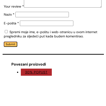
Your review
*
Naziv
*
E-pošta
*
Spremi moje ime, e-poštu i web-stranicu u ovom internet
pregledniku za sljedeći put kada budem komentirao.
Submit
Povezani proizvodi
30% POPUST