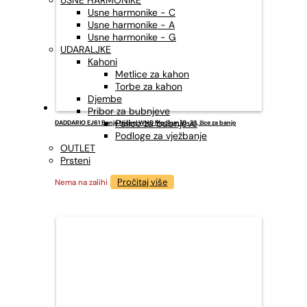
USNE HARMONIKE
Usne harmonike - C
Usne harmonike - A
Usne harmonike - G
UDARALJKE
Kahoni
Metlice za kahon
Torbe za kahon
Djembe
Pribor za bubnjeve
Palice za bubnjeve
DADDARIO EJ61 Banjo Nickel WND Medium 10-23, žice za banjo
Podloge za vježbanje
OUTLET
Prsteni
Pročitaj više
Nema na zalihi