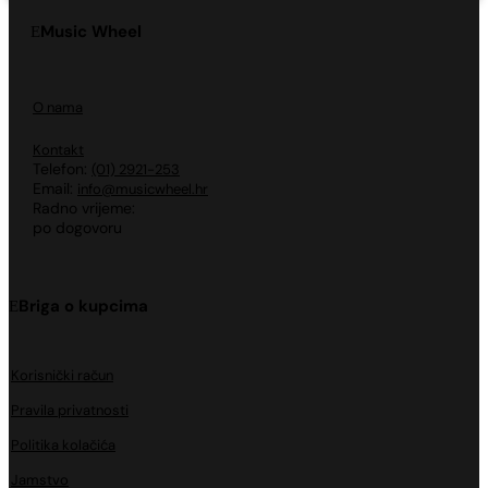
Music Wheel
O nama
Kontakt
Telefon:
(01) 2921-253
Email:
info@musicwheel.hr
Radno vrijeme:
po dogovoru
Briga o kupcima
Korisnički račun
Pravila privatnosti
Politika kolačića
Jamstvo