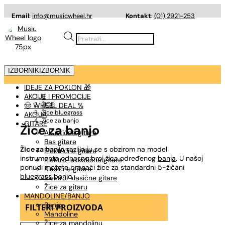
Email
:
info@musicwheel.hr
Kontakt
:
(01) 2921-253
Products
search
IZBORNIK
IZBORNIK
IDEJE ZA POKLON 🎁
AKCIJE I PROMOCIJE

ŽICE
🤠 WHEEL DEAL %
Žice bluegrass
AKCIJA
Žice za banjo
GITARE
Žice za banjo
Akustične gitare
Bas gitare
Žice za banjo
razlikuju se s obzirom na model
Električne gitare
instrumenta odnosno broj žica određenog
banja
. U našoj
Elektro-akustične gitare
ponudi možete pronaći žice za standardni 5-žičani
Klasične gitare
bluegrass
banjo.
Elektro-klasične gitare
Žice za gitaru
MANDOLINE/BANJO
Banjo
FILTERI PROIZVODA
Mandoline
Žice za mandolinu