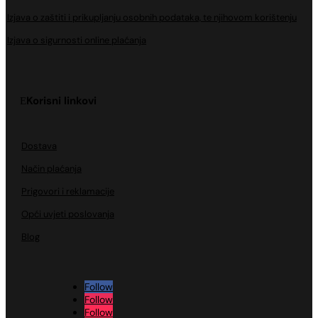
Izjava o zaštiti i prikupljanju osobnih podataka, te njihovom korištenju
Izjava o sigurnosti online plaćanja
Korisni linkovi
Dostava
Način plaćanja
Prigovori i reklamacije
Opći uvjeti poslovanja
Blog
Follow
Follow
Follow