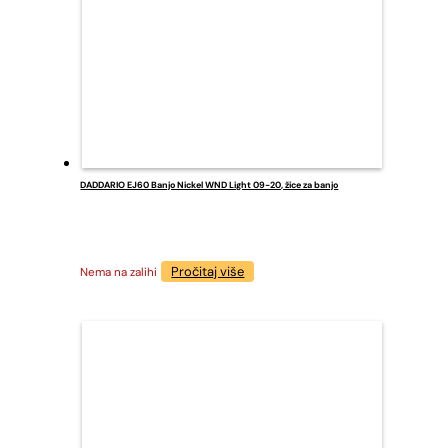
DADDARIO EJ60 Banjo Nickel WND Light 09-20, žice za banjo
Pročitaj više
Nema na zalihi