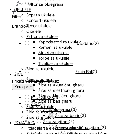
Filteri
Pribor za bluegrass
UKULELE
Sopran ukulele
Filteri
Koncert ukulele
Tenor ukulele
Brandovi
Gitalele
Pribor za ukulele
Kapodasteri za ukulele
DAddario
(
2
)
Remeni za ukulele
Stalci za ukulele
Torbe za ukulele
Trzalice za ukulele
Žice za ukulele
Ernie Ball
(
1
)
ŽICE
Žice za gitaru
Prikaži više
Smanji prikaz
Žice za akustičnu gitaru
Kategorije
Žice za električnu gitaru
Žice za klasičnu gitaru
BLUEGRASS
(
1
)
Žice za bas gitaru
ŽICE
(
3
)
Žice za ukulele
Žice bluegrass
(
3
)
Žice za mandolinu
Žice za banjo
(
3
)
Žice za gitalele
Žice za gitaru
(
2
)
POJAČALA
Žice za akustičnu gitaru
(
2
)
Pojačala za električnu gitaru
013 žice za akustičnu
Pojačala za akustičnu gitaru