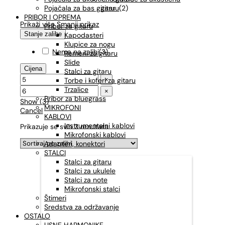
gitaru
(
2
)
Pojačala za bas gitaru
PRIBOR I OPREMA
Prikaži više
Smanji prikaz
Pribor za gitaru
Stanje zalihe
Kapodasteri
Klupice za nogu
Nema na zalihi
(
3
)
Remeni za gitaru
Slide
Cijena
Stalci za gitaru
×
Torbe i koferi za gitaru
Trzalice
×
Pribor za bluegrass
Show
(
3
)
MIKROFONI
Cancel
KABLOVI
Instrumentalni kablovi
Prikazuje se svih 3 rezultata
Mikrofonski kablovi
Adapteri, konektori
STALCI
Stalci za gitaru
Stalci za ukulele
Stalci za note
Mikrofonski stalci
Štimeri
Sredstva za održavanje
OSTALO