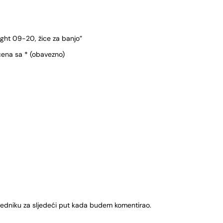
ight 09-20, žice za banjo”
čena sa
* (obavezno)
ledniku za sljedeći put kada budem komentirao.