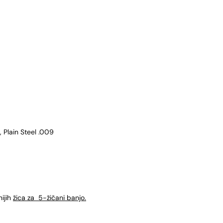
, Plain Steel .009
ijih
žica za 5-žičani banjo.