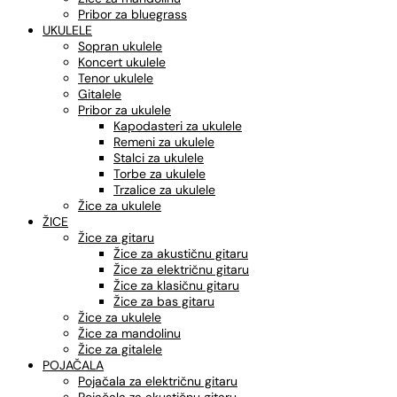
Pribor za bluegrass
UKULELE
Sopran ukulele
Koncert ukulele
Tenor ukulele
Gitalele
Pribor za ukulele
Kapodasteri za ukulele
Remeni za ukulele
Stalci za ukulele
Torbe za ukulele
Trzalice za ukulele
Žice za ukulele
ŽICE
Žice za gitaru
Žice za akustičnu gitaru
Žice za električnu gitaru
Žice za klasičnu gitaru
Žice za bas gitaru
Žice za ukulele
Žice za mandolinu
Žice za gitalele
POJAČALA
Pojačala za električnu gitaru