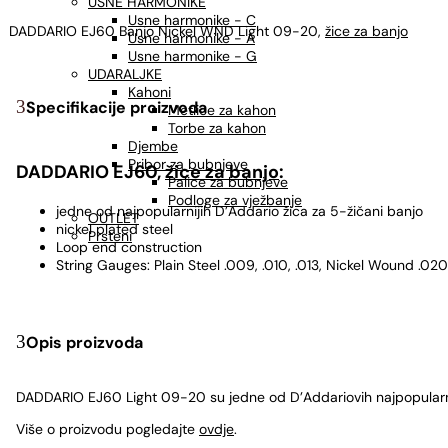
USNE HARMONIKE
Usne harmonike - C
DADDARIO EJ60 Banjo Nickel WND Light 09-20,
žice za banjo
Usne harmonike - A
Usne harmonike - G
UDARALJKE
Kahoni
Specifikacije proizvoda
Metlice za kahon
Torbe za kahon
Djembe
Pribor za bubnjeve
DADDARIO EJ60,
žice za banjo
:
Palice za bubnjeve
Podloge za vježbanje
jedne od najpopularnijih D’Addario žica za 5-žičani banjo
OUTLET
nickel plated steel
Prsteni
Loop end construction
String Gauges: Plain Steel .009, .010, .013, Nickel Wound .020
Opis proizvoda
DADDARIO EJ60 Light 09-20 su jedne od D’Addariovih najpopularn
Više o proizvodu pogledajte
ovdje
.