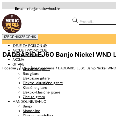
Email
:
info@musicwheel.hr
Products
search
IZBORNIK
IZBORNIK
IDEJE ZA POKLON 🎁
AKCIJE I PROMOCIJE
DADDARIO EJ60 Banjo Nickel WND Li
🤠 WHEEL DEAL %
AKCIJA
GITARE
Početna
/
ŽICE
/
Žice bluegrass
/ DADDARIO EJ60 Banjo Nickel WND 
Akustične gitare
Bas gitare
Električne gitare
Elektro-akustične gitare
Klasične gitare
Elektro-klasične gitare
Žice za gitaru
MANDOLINE/BANJO
Banjo
Mandoline
Žice za mandolinu