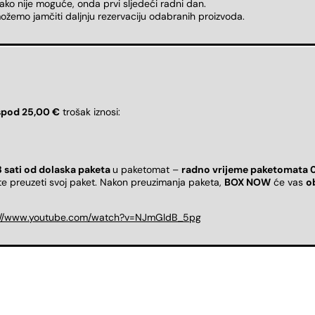
 ako nije moguće, onda prvi sljedeći radni dan.
ožemo jamčiti daljnju rezervaciju odabranih proizvoda.
spod 25,00 €
trošak iznosi:
8 sati od dolaska paketa
u paketomat –
radno vrijeme paketomata 
ete preuzeti svoj paket. Nakon preuzimanja paketa,
BOX NOW
će vas
o
://www.youtube.com/watch?v=NJmGldB_5pg