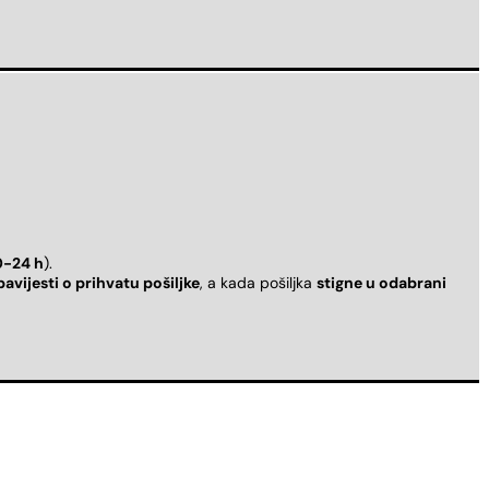
0-24 h
).
bavijesti o prihvatu pošiljke
, a kada pošiljka
stigne u odabrani