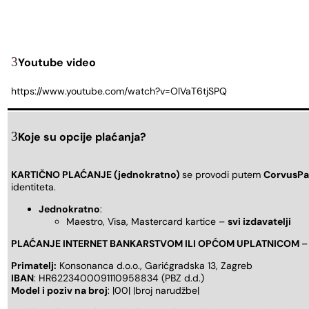
Youtube video
https://www.youtube.com/watch?v=OlVaT6tjSPQ
Koje su opcije plaćanja?
KARTIČNO PLAĆANJE (jednokratno)
se provodi putem
CorvusPa
identiteta.
Jednokratno
:
Maestro, Visa, Mastercard kartice –
svi izdavatelji
PLAĆANJE INTERNET BANKARSTVOM ILI OPĆOM UPLATNICOM
–
Primatelj:
Konsonanca d.o.o., Garićgradska 13, Zagreb
IBAN
: HR6223400091110958834 (PBZ d.d.)
Model i poziv na broj
: |00| |broj narudžbe|