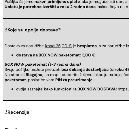
Pošiljku šaljemo
nakon primljene uplate
; ako je moguće isti dan, a
Uplatu je potrebno izvršiti u roku 2 radna dana
, nakon čega ne m
Koje su opcije dostave?
Dostava za narudžbe
iznad 25,00 €
je
besplatna
, a za narudžbe
i
dostava na BOX NOW paketomat:
3,00 €
BOX NOW paketomat (1-3 radna dana)
Svoju pošiljku možete preuzeti
bez čekanja dostavljača
(
u roku 4
Na stranici
Blagajna
, na mapi odaberite željenu lokaciju na kojoj ć
paketomat
, poslat će vam
PIN za preuzimanje
.
ovdje saznajte
kako funkcionira BOX NOW DOSTAVA:
https
Recenzije