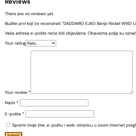
Reviews
There are no reviews yet.
Budite prvi koji će recenzirati “DADDARIO EJ60 Banjo Nickel WND L
Vaša adresa e-pošte neće biti objavljena.
Obavezna polja su ozna
Your rating
Your review
*
Naziv
*
E-pošta
*
Spremi moje ime, e-poštu i web-stranicu u ovom internet preg
Submit