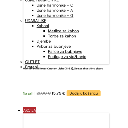
USNE HARMONIKE
Usne harmonike - C
Usne harmonike - A
Usne harmonike - G
UDARALJKE
Kahoni
Metlice za kahon
Torbe za kahon
Djembe
Pribor za bubnjeve
Palice za bubnjeve
Podloge za vježbanje
OUTLET
Prsteni
MARTIN MK11 Kovar Custom Light (11-52), žice za akustičnu gitaru
Izvorna
Trenutna
21,00
€
15,75
€
Dodaj u košaricu
Na zalihi
cijena
cijena
bila
je:
je:
15,75 €.
AKCIJA
21,00 €.