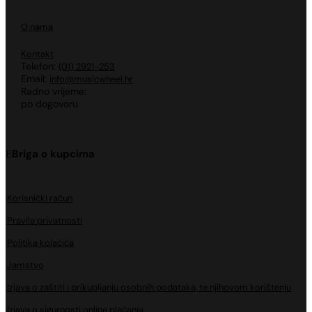
O nama
Kontakt
Telefon:
(01) 2921-253
Email:
info@musicwheel.hr
Radno vrijeme:
po dogovoru
Briga o kupcima
Korisnički račun
Pravila privatnosti
Politika kolačića
Jamstvo
Izjava o zaštiti i prikupljanju osobnih podataka, te njihovom korištenju
Izjava o sigurnosti online plaćanja