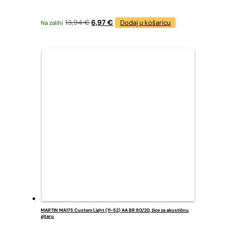
Izvorna
Trenutna
13,94
€
6,97
€
Dodaj u košaricu
Na zalihi
cijena
cijena
bila
je:
je:
6,97 €.
13,94 €.
MARTIN MA175 Custom Light (11-52) AA BR 80/20, žice za akustičnu
gitaru