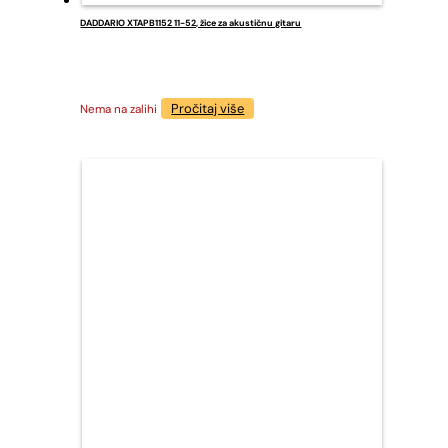
DADDARIO XTAPB1152 11-52, žice za akustičnu gitaru
Pročitaj više
Nema na zalihi