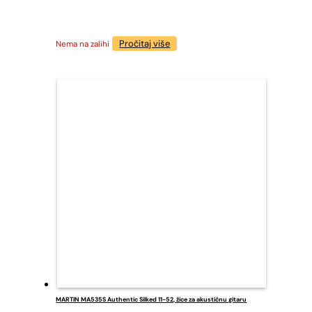
Pročitaj više
Nema na zalihi
MARTIN MA535S Authentic Silked 11-52, žice za akustičnu gitaru