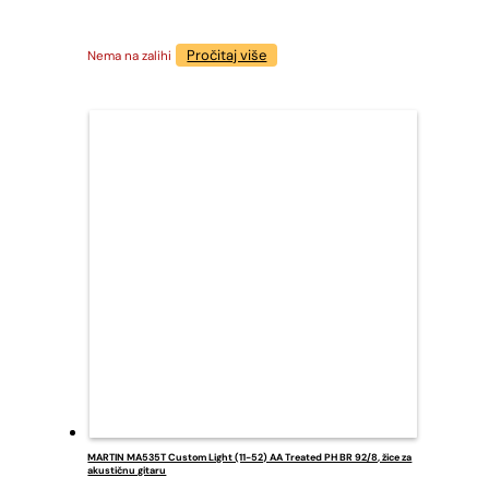
Pročitaj više
Nema na zalihi
MARTIN MA535T Custom Light (11-52) AA Treated PH BR 92/8, žice za
akustičnu gitaru