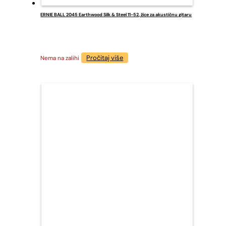
ERNIE BALL 2045 Earthwood Silk & Steel 11-52, žice za akustičnu gitaru
Pročitaj više
Nema na zalihi