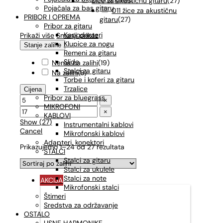
Žice za akustičnu gitaru
(
27
)
Pojačala za bas gitaru
011 žice za akustičnu
PRIBOR I OPREMA
gitaru
(
27
)
Pribor za gitaru
Kapodasteri
Prikaži više
Smanji prikaz
Klupice za nogu
Stanje zalihe
Remeni za gitaru
Slide
Nema na zalihi
(
19
)
Stalci za gitaru
Na zalihi
(
8
)
Torbe i koferi za gitaru
Trzalice
Cijena
Pribor za bluegrass
×
MIKROFONI
×
KABLOVI
Show
(
27
)
Instrumentalni kablovi
Cancel
Mikrofonski kablovi
Adapteri, konektori
Prikazujemo 1–24 od 27 rezultata
STALCI
Stalci za gitaru
Stalci za ukulele
Stalci za note
AKCIJA
Mikrofonski stalci
Štimeri
Sredstva za održavanje
OSTALO