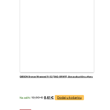
GIBSON Bronze Wrapped 11-52 (SAG-BRW11), žice za akustičnu gitaru
Izvorna
Trenutna
12,30
€
8,61
€
Dodaj u košaricu
Na zalihi
cijena
cijena
bila
je: