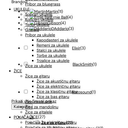
Brandovi
Pribor za bluegrass
UKULELE
Martin
(
11
)
Sopran ukulele
Ernie Ball
(
4
)
Koncert ukulele
Gibson
(
4
)
Tenor ukulele
DAddario
(
3
)
Gitalele
Pribor za ukulele
Kapodasteri za ukulele
Remeni za ukulele
Elixir
(
3
)
Stalci za ukulele
Torbe za ukulele
Trzalice za ukulele
BlackSmith
(
1
)
Žice za ukulele
ŽICE
Žice za gitaru
Žice za akustičnu gitaru
Žice za električnu gitaru
Žice za klasičnu gitaru
Rotosound
(
1
)
Žice za bas gitaru
Prikaži više
Smanji prikaz
Žice za ukulele
Žice za mandolinu
Kategorije
Žice za gitalele
ŽICE
(
27
)
POJAČALA
Pojačala za električnu gitaru
Žice za gitaru
(
27
)
Pojačala za akustičnu gitaru