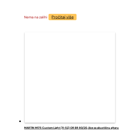
Pročitaj više
Nema na zalihi
MARTIN M175 Custom Light (11-52) OR BR 80/20, žice za akustičnu gitaru