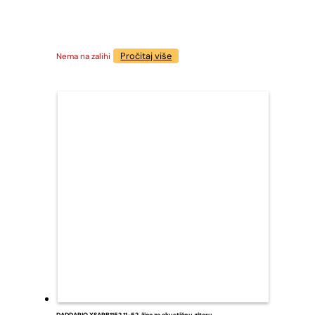
Pročitaj više
Nema na zalihi
DADDARIO XSAPB1152 11-52, žice za akustičnu gitaru