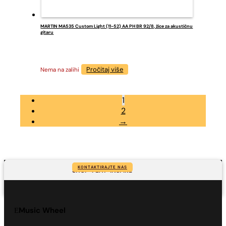
MARTIN MA535 Custom Light (11-52) AA PH BR 92/8, žice za akustičnu
gitaru
Pročitaj više
Nema na zalihi
1
2
→
KONTAKTIRAJTE NAS
SHOP-PLAY-INSPIRE
Music Wheel