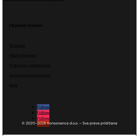
Korisni linkovi
Dostava
Način plaćanja
Prigovori i reklamacije
Opći uvjeti poslovanja
Blog
Follow
Follow
Follow
© 2020-2026 Konsonanca d.o.o. – Sva prava pridržana
Follow