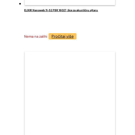
ELIXIR Nanoweb 11-52 PBR 16027, žice za akustičnu gitaru
Pročitaj više
Nema na zalihi