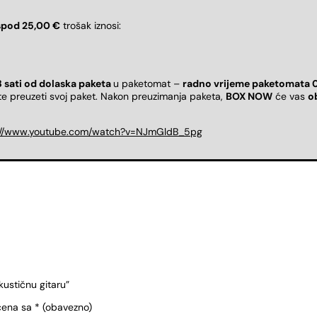
spod 25,00 €
trošak iznosi:
8 sati od dolaska paketa
u paketomat –
radno vrijeme paketomata 
ete preuzeti svoj paket. Nakon preuzimanja paketa,
BOX NOW
će vas
o
://www.youtube.com/watch?v=NJmGldB_5pg
kustičnu gitaru”
čena sa
* (obavezno)