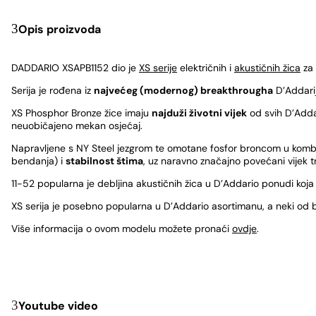
Opis proizvoda
DADDARIO XSAPB1152 dio je
XS serije
električnih i
akustičnih žica
za 
Serija je rođena iz
najvećeg (modernog) breakthrougha
D’Addarija
XS Phosphor Bronze žice imaju
najduži životni vijek
od svih D’Addar
neuobičajeno mekan osjećaj.
Napravljene s NY Steel jezgrom te omotane fosfor broncom u kombin
bendanja) i
stabilnost štima
, uz naravno značajno povećani vijek tr
11-52 popularna je debljina akustičnih žica u D’Addario ponudi koja j
XS serija je posebno popularna u D’Addario asortimanu, a neki od
Više informacija o ovom modelu možete pronaći
ovdje
.
Youtube video