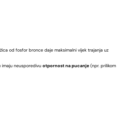
ica od fosfor bronce daje maksimalni vijek trajanja uz
ru imaju neusporedivu
otpornost na pucanje
(npr. prilikom