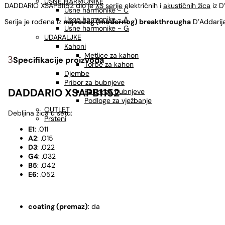
USNE HARMONIKE
DADDARIO XSAPB1152 dio je
XS serije
električnih i
akustičnih žica
iz D
Usne harmonike - C
Usne harmonike - A
Serija je rođena iz
najvećeg (modernog) breakthrougha
D’Addarija 
Usne harmonike - G
UDARALJKE
Kahoni
Metlice za kahon
Specifikacije proizvoda
Torbe za kahon
Djembe
Pribor za bubnjeve
DADDARIO XSAPB1152
Palice za bubnjeve
Podloge za vježbanje
OUTLET
Debljina žica u setu:
Prsteni
E1
: .011
A2
: .015
D3
: .022
G4
: .032
B5
: .042
E6
: .052
coating (premaz)
: da