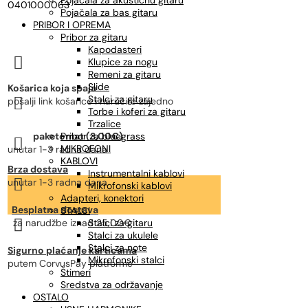
Pojačala za akustičnu gitaru
0401000063
Pojačala za bas gitaru
PRIBOR I OPREMA
Pribor za gitaru
Kapodasteri

Klupice za nogu
Remeni za gitaru
Slide
Košarica koja spaja
Stalci za gitaru

pošalji link košarice i naručite zajedno
Torbe i koferi za gitaru
Trzalice
paketomat (3,00€)
Pribor za bluegrass

MIKROFONI
unutar 1-3 radna dana
KABLOVI
Brza dostava
Instrumentalni kablovi

unutar 1-3 radna dana
Mikrofonski kablovi
Adapteri, konektori
Besplatna dostava
STALCI

za narudžbe
iznad 25,00€
Stalci za gitaru
Stalci za ukulele
Stalci za note
Sigurno plaćanje karticama
Mikrofonski stalci
putem CorvusPay platforme
Štimeri
Sredstva za održavanje
OSTALO