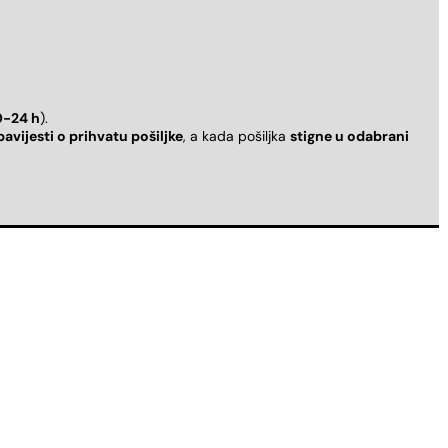
0-24 h
).
bavijesti o prihvatu pošiljke
, a kada pošiljka
stigne u odabrani