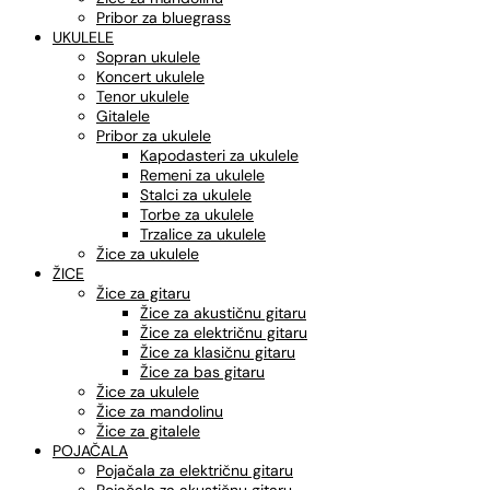
Pribor za bluegrass
UKULELE
Sopran ukulele
Koncert ukulele
Tenor ukulele
Gitalele
Pribor za ukulele
Kapodasteri za ukulele
Remeni za ukulele
Stalci za ukulele
Torbe za ukulele
Trzalice za ukulele
Žice za ukulele
ŽICE
Žice za gitaru
Žice za akustičnu gitaru
Žice za električnu gitaru
Žice za klasičnu gitaru
Žice za bas gitaru
Žice za ukulele
Žice za mandolinu
Žice za gitalele
POJAČALA
Pojačala za električnu gitaru