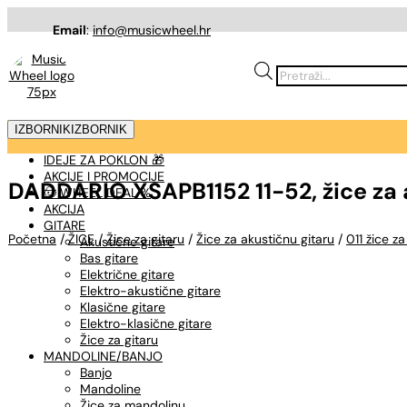
Email
:
info@musicwheel.hr
Products
search
IZBORNIK
IZBORNIK
IDEJE ZA POKLON 🎁
AKCIJE I PROMOCIJE
DADDARIO XSAPB1152 11-52, žice za 
🤠 WHEEL DEAL %
AKCIJA
GITARE
Početna
/
ŽICE
/
Žice za gitaru
/
Žice za akustičnu gitaru
/
011 žice z
Akustične gitare
Bas gitare
Električne gitare
Elektro-akustične gitare
Klasične gitare
Elektro-klasične gitare
Žice za gitaru
MANDOLINE/BANJO
Banjo
Mandoline
Žice za mandolinu