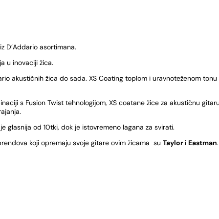
iz D’Addario asortimana.
 u inovaciji žica.
io akustičnih žica do sada. XS Coating toplom i uravnoteženom tonu ž
aciji s Fusion Twist tehnologijom, XS coatane žice za akustičnu gita
ajanja.
e glasnija od 10tki, dok je istovremeno lagana za svirati.
 brendova koji opremaju svoje gitare ovim žicama su
Taylor i Eastman
.