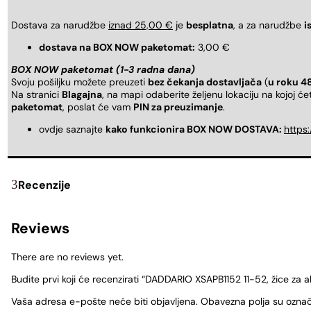
Dostava za narudžbe
iznad 25,00 €
je
besplatna
, a za narudžbe
i
dostava na BOX NOW paketomat:
3,00 €
BOX NOW paketomat (1-3 radna dana)
Svoju pošiljku možete preuzeti
bez čekanja dostavljača
(
u roku 4
Na stranici
Blagajna
, na mapi odaberite željenu lokaciju na kojoj ć
paketomat
, poslat će vam
PIN za preuzimanje
.
ovdje saznajte
kako funkcionira BOX NOW DOSTAVA:
https
Recenzije
Reviews
There are no reviews yet.
Budite prvi koji će recenzirati “DADDARIO XSAPB1152 11-52, žice za a
Vaša adresa e-pošte neće biti objavljena.
Obavezna polja su ozna