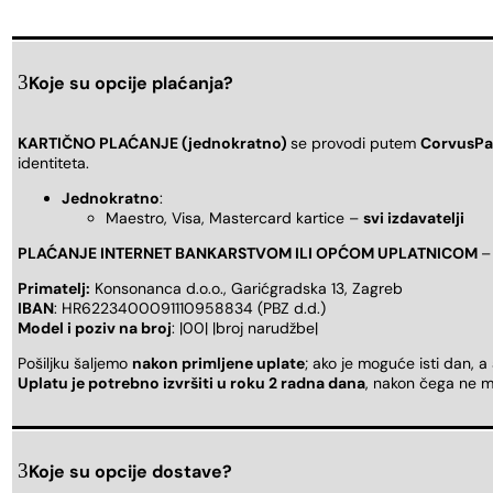
Koje su opcije plaćanja?
KARTIČNO PLAĆANJE (jednokratno)
se provodi putem
CorvusPa
identiteta.
Jednokratno
:
Maestro, Visa, Mastercard kartice –
svi izdavatelji
PLAĆANJE INTERNET BANKARSTVOM ILI OPĆOM UPLATNICOM
–
Primatelj:
Konsonanca d.o.o., Garićgradska 13, Zagreb
IBAN
: HR6223400091110958834 (PBZ d.d.)
Model i poziv na broj
: |00| |broj narudžbe|
Pošiljku šaljemo
nakon primljene uplate
; ako je moguće isti dan, a
Uplatu je potrebno izvršiti u roku 2 radna dana
, nakon čega ne m
Koje su opcije dostave?