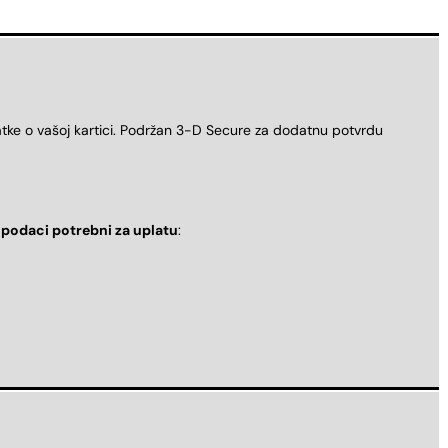
atke o vašoj kartici. Podržan 3-D Secure za dodatnu potvrdu
i
podaci potrebni za uplatu
: