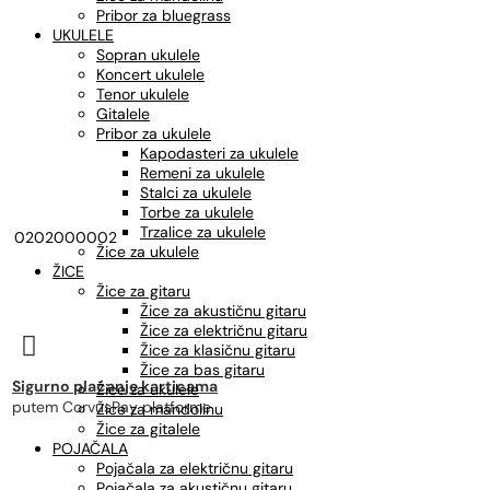
Pribor za bluegrass
UKULELE
Sopran ukulele
Koncert ukulele
Tenor ukulele
Gitalele
Pribor za ukulele
Kapodasteri za ukulele
Remeni za ukulele
Stalci za ukulele
Torbe za ukulele
Trzalice za ukulele
0202000002
Žice za ukulele
ŽICE
Žice za gitaru
Žice za akustičnu gitaru
Žice za električnu gitaru

Žice za klasičnu gitaru
Žice za bas gitaru
Sigurno plaćanje karticama
Žice za ukulele
putem CorvusPay platforme
Žice za mandolinu
Žice za gitalele
POJAČALA
Pojačala za električnu gitaru
Pojačala za akustičnu gitaru