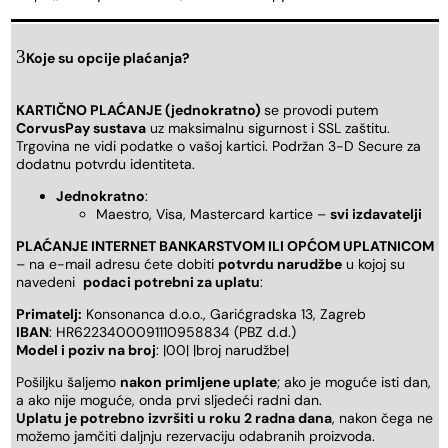
Koje su opcije plaćanja?
KARTIČNO PLAĆANJE (jednokratno)
se provodi putem
CorvusPay sustava
uz maksimalnu sigurnost i SSL zaštitu.
Trgovina ne vidi podatke o vašoj kartici. Podržan 3-D Secure za
dodatnu potvrdu identiteta.
Jednokratno
:
Maestro, Visa, Mastercard kartice –
svi izdavatelji
PLAĆANJE INTERNET BANKARSTVOM ILI OPĆOM UPLATNICOM
– na e-mail adresu ćete dobiti
potvrdu narudžbe
u kojoj su
navedeni
podaci potrebni za uplatu
:
Primatelj:
Konsonanca d.o.o., Garićgradska 13, Zagreb
IBAN
: HR6223400091110958834 (PBZ d.d.)
Model i poziv na broj
: |00| |broj narudžbe|
Pošiljku šaljemo
nakon primljene uplate
; ako je moguće isti dan,
a ako nije moguće, onda prvi sljedeći radni dan.
Uplatu je potrebno izvršiti u roku 2 radna dana
, nakon čega ne
možemo jamčiti daljnju rezervaciju odabranih proizvoda.