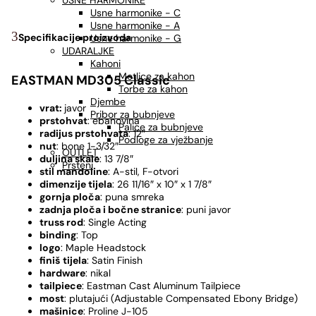
USNE HARMONIKE
Usne harmonike - C
Usne harmonike - A
Specifikacije proizvoda
Usne harmonike - G
UDARALJKE
Kahoni
Metlice za kahon
EASTMAN MD305 Classic
Torbe za kahon
Djembe
vrat:
javor
Pribor za bubnjeve
prstohvat
: ebanovina
Palice za bubnjeve
radijus prstohvata
: 12″
Podloge za vježbanje
nut
: bone 1-3/32″
OUTLET
duljina skale
: 13 7/8″
Prsteni
stil mandoline
: A-stil, F-otvori
dimenzije tijela
: 26 11/16″ x 10″ x 1 7/8″
gornja ploča
: puna smreka
zadnja ploča i bočne stranice
: puni javor
truss rod
: Single Acting
binding
: Top
logo
: Maple Headstock
finiš
tijela
: Satin Finish
hardware
: nikal
tailpiece
: Eastman Cast Aluminum Tailpiece
most
: plutajući (Adjustable Compensated Ebony Bridge)
mašinice
: Proline J-105