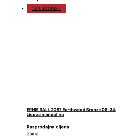
25% POPUST
ERNIE BALL 2067 Earthwood Bronze 09-34,
žice za mandolinu
Izvorna
Trenutna
cijena
cijena
7,88
€