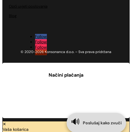
Opći uvjeti poslovanja
Blog
Follow
Follow
Follow
© 2020-2026 Konsonanca d.o.o. – Sva prava pridržana
Follow
Načini plaćanja
🔊
Poslušaj kako zvuči
✕
Vaša košarica