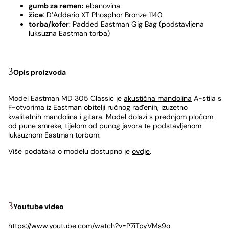
gumb za remen:
ebanovina
žice
: D’Addario XT Phosphor Bronze 1140
torba/kofer
: Padded Eastman Gig Bag (podstavljena
luksuzna Eastman torba)
Opis proizvoda
Model Eastman MD 305 Classic je
akustična mandolina
A-stila s
F-otvorima iz Eastman obitelji ručnog rađenih, izuzetno
kvalitetnih mandolina i gitara. Model dolazi s prednjom pločom
od pune smreke, tijelom od punog javora te podstavljenom
luksuznom Eastman torbom.
Više podataka o modelu dostupno je
ovdje
.
Youtube video
https://www.youtube.com/watch?v=P7iTpyVMs9o