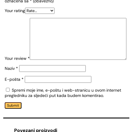
označena sa
* (obavezno)
Your rating
Your review
*
Naziv
*
E-pošta
*
Spremi moje ime, e-poštu i web-stranicu u ovom internet
pregledniku za sljedeći put kada budem komentirao.
Submit
Povezani proizvodi