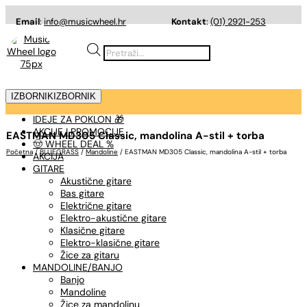
Email
:
info@musicwheel.hr
Kontakt
:
(01) 2921-253
Products
search
IZBORNIK
IZBORNIK
IDEJE ZA POKLON 🎁
AKCIJE I PROMOCIJE
EASTMAN MD305 Classic, mandolina A-stil + torba
🤠 WHEEL DEAL %
Početna
/
BLUEGRASS
/
Mandoline
/ EASTMAN MD305 Classic, mandolina A-stil + torba
AKCIJA
GITARE
Akustične gitare
Bas gitare
Električne gitare
Elektro-akustične gitare
Klasične gitare
Elektro-klasične gitare
Žice za gitaru
MANDOLINE/BANJO
Banjo
Mandoline
Žice za mandolinu