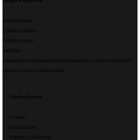
Briga o kupcima
Korisnički račun
Pravila privatnosti
Politika kolačića
Jamstvo
Izjava o zaštiti i prikupljanju osobnih podataka, te njihovom korištenju
Izjava o sigurnosti online plaćanja
Korisni linkovi
Dostava
Način plaćanja
Prigovori i reklamacije