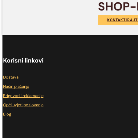
SHOP-
KONTAKTIRAJT
Korisni linkovi
Dostava
Način plaćanja
Prigovori i reklamacije
Opći uvjeti poslovanja
Blog