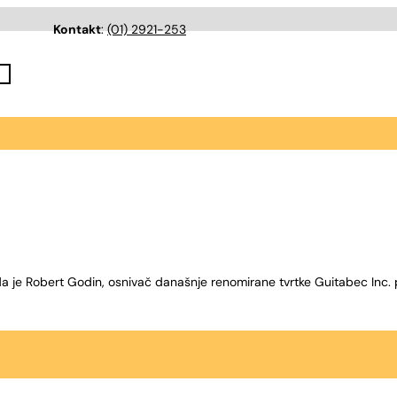
Kontakt
:
(01) 2921-253
a je Robert Godin, osnivač današnje renomirane tvrtke Guitabec Inc. p