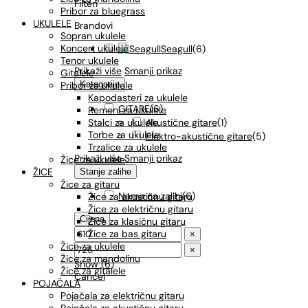
Filteri
Pribor za bluegrass
UKULELE
Brandovi
Sopran ukulele
Koncert ukulele
Seagull
(
6
)
Tenor ukulele
Prikaži više
Smanji prikaz
Gitalele
Kategorije
Pribor za ukulele
Kapodasteri za ukulele
GITARE
(
6
)
Remeni za ukulele
Akustične gitare
(
1
)
Stalci za ukulele
Torbe za ukulele
Elektro-akustične gitare
(
5
)
Trzalice za ukulele
Prikaži više
Smanji prikaz
Žice za ukulele
ŽICE
Stanje zalihe
Žice za gitaru
Nema na zalihi
(
6
)
Žice za akustičnu gitaru
Žice za električnu gitaru
Cijena
Žice za klasičnu gitaru
Žice za bas gitaru
×
Žice za ukulele
×
Žice za mandolinu
Show
(
6
)
Žice za gitalele
Cancel
POJAČALA
Pojačala za električnu gitaru