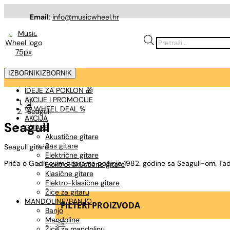
Email
:
info@musicwheel.hr
Products
search
IZBORNIK
IZBORNIK
IDEJE ZA POKLON 🎁
AKCIJE I PROMOCIJE

🤠 WHEEL DEAL %
Seagull
AKCIJA
Seagull
GITARE
Akustične gitare
Bas gitare
Seagull gitare
Električne gitare
Priča o Godinovim gitarama počinje 1982. godine sa Seagull-om. Tad
Elektro-akustične gitare
Klasične gitare
Elektro-klasične gitare
Žice za gitaru
MANDOLINE/BANJO
FILTERI PROIZVODA
Banjo
Mandoline
Žice za mandolinu