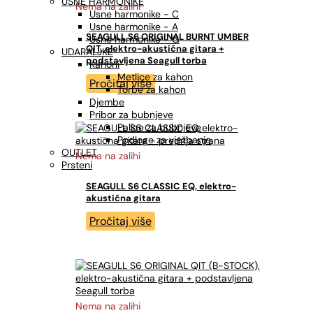
USNE HARMONIKE
Nema na zalihi
Usne harmonike - C
Usne harmonike - A
SEAGULL S6 ORIGINAL BURNT UMBER
Usne harmonike - G
QIT, elektro-akustična gitara +
UDARALJKE
podstavljena Seagull torba
Kahoni
Metlice za kahon
Pročitaj više
Torbe za kahon
Djembe
Pribor za bubnjeve
Palice za bubnjeve
Podloge za vježbanje
OUTLET
Nema na zalihi
Prsteni
SEAGULL S6 CLASSIC EQ, elektro-
akustična gitara
Pročitaj više
Nema na zalihi